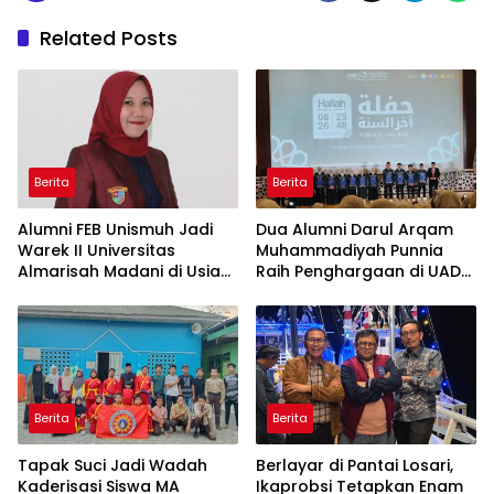
Related Posts
Berita
Berita
Alumni FEB Unismuh Jadi
Dua Alumni Darul Arqam
Warek II Universitas
Muhammadiyah Punnia
Almarisah Madani di Usia
Raih Penghargaan di UAD
29 Tahun
Yogyakarta
Berita
Berita
Tapak Suci Jadi Wadah
Berlayar di Pantai Losari,
Kaderisasi Siswa MA
Ikaprobsi Tetapkan Enam