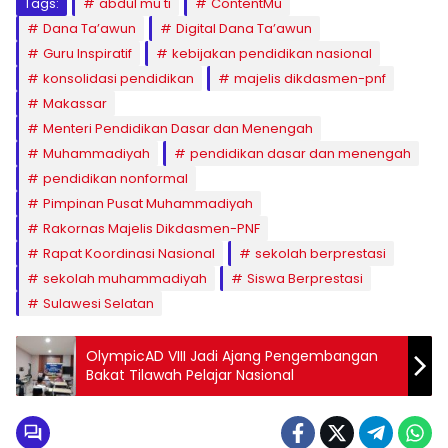
Tags:
abdul mu'ti
ContentMu
Dana Ta’awun
Digital Dana Ta’awun
Guru Inspiratif
kebijakan pendidikan nasional
konsolidasi pendidikan
majelis dikdasmen-pnf
Makassar
Menteri Pendidikan Dasar dan Menengah
Muhammadiyah
pendidikan dasar dan menengah
pendidikan nonformal
Pimpinan Pusat Muhammadiyah
Rakornas Majelis Dikdasmen-PNF
Rapat Koordinasi Nasional
sekolah berprestasi
sekolah muhammadiyah
Siswa Berprestasi
Sulawesi Selatan
OlympicAD VIII Jadi Ajang Pengembangan
Bakat Tilawah Pelajar Nasional