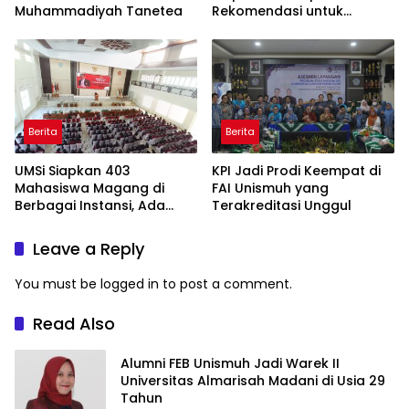
Muhammadiyah Tanetea
Rekomendasi untuk
Bahasa Indonesia
Berita
Berita
UMSi Siapkan 403
KPI Jadi Prodi Keempat di
Mahasiswa Magang di
FAI Unismuh yang
Berbagai Instansi, Ada
Terakreditasi Unggul
Program Internasional ke
Taiwan
Leave a Reply
You must be
logged in
to post a comment.
Read Also
Alumni FEB Unismuh Jadi Warek II
Universitas Almarisah Madani di Usia 29
Tahun