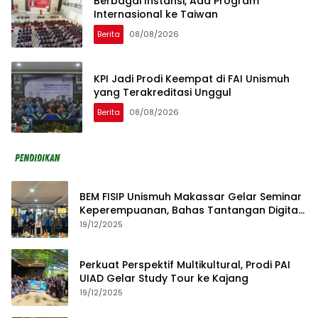
Berbagai Instansi, Ada Program
Internasional ke Taiwan
Berita
08/08/2026
KPI Jadi Prodi Keempat di FAI Unismuh
yang Terakreditasi Unggul
Berita
08/08/2026
BEM FISIP Unismuh Makassar Gelar Seminar
Keperempuanan, Bahas Tantangan Digital
dan Budaya Lokal
19/12/2025
Perkuat Perspektif Multikultural, Prodi PAI
UIAD Gelar Study Tour ke Kajang
19/12/2025