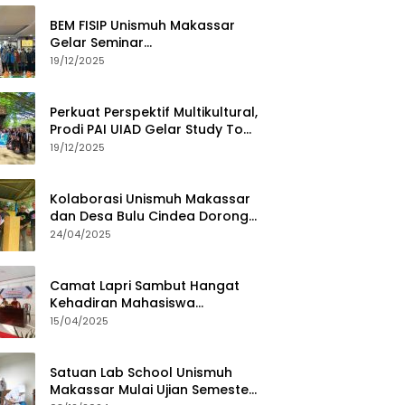
BEM FISIP Unismuh Makassar
Gelar Seminar
Keperempuanan, Bahas
19/12/2025
Tantangan Digital dan Budaya
Lokal
Perkuat Perspektif Multikultural,
Prodi PAI UIAD Gelar Study Tour
ke Kajang
19/12/2025
Kolaborasi Unismuh Makassar
dan Desa Bulu Cindea Dorong
Sentra Garam Industri
24/04/2025
Camat Lapri Sambut Hangat
Kehadiran Mahasiswa
PoltekMu
15/04/2025
Satuan Lab School Unismuh
Makassar Mulai Ujian Semester,