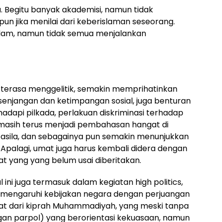
a. Begitu banyak akademisi, namun tidak
un jika menilai dari keberislaman seseorang.
lam, namun tidak semua menjalankan
 terasa menggelitik, semakin memprihatinkan
senjangan dan ketimpangan sosial, juga benturan
dapi pilkada, perlakuan diskriminasi terhadap
masih terus menjadi pembahasan hangat di
casila, dan sebagainya pun semakin menunjukkan
Apalagi, umat juga harus kembali didera dengan
 yang yang belum usai diberitakan.
ni juga termasuk dalam kegiatan high politics,
memengaruhi kebijakan negara dengan perjuangan
ilihat dari kiprah Muhammadiyah, yang meski tanpa
engan parpol) yang berorientasi kekuasaan, namun