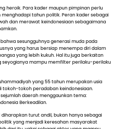
ng heroik. Para kader maupun pimpinan perlu
h menghadapi tahun politik. Peran kader sebagai
aruwah dan merawat keindonesiaan sebagaimana
anamkan.
ksi bahwa sesungguhnya generasi muda pada
snya yang harus bersiap menempa diri dalam
ngsa yang lebih kukuh. Hal itu juga berkaitan
 seyogianya mampu memfilter perilaku-perilaku
uhammadiyah yang 55 tahun merupakan usia
i tokoh-tokoh peradaban keindonesiaan.
di sejumlah daerah menggaunkan tema:
donesia Berkeadilan.
M diharapkan turut andil, bukan hanya sebagai
politik yang menjadi keresahan masyarakat
h dari itu, yakni sebagai aktor yang mampu