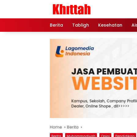
Skip
to
content
Berita
Tabligh
Kesehatan
Ai
Home
Berita
Berita
Muhammadiyah
Opini
Pendidikan