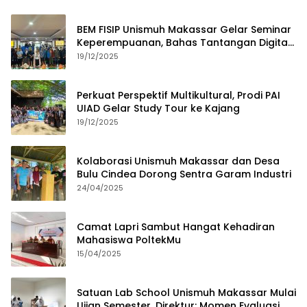
BEM FISIP Unismuh Makassar Gelar Seminar
Keperempuanan, Bahas Tantangan Digital
dan Budaya Lokal
19/12/2025
Perkuat Perspektif Multikultural, Prodi PAI
UIAD Gelar Study Tour ke Kajang
19/12/2025
Kolaborasi Unismuh Makassar dan Desa
Bulu Cindea Dorong Sentra Garam Industri
24/04/2025
Camat Lapri Sambut Hangat Kehadiran
Mahasiswa PoltekMu
15/04/2025
Satuan Lab School Unismuh Makassar Mulai
Ujian Semester, Direktur: Momen Evaluasi