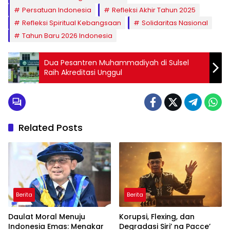
Persatuan Indonesia
Refleksi Akhir Tahun 2025
Refleksi Spiritual Kebangsaan
Solidaritas Nasional
Tahun Baru 2026 Indonesia
Dua Pesantren Muhammadiyah di Sulsel
Raih Akreditasi Unggul
Related Posts
Berita
Berita
Daulat Moral Menuju
Korupsi, Flexing, dan
Indonesia Emas: Menakar
Degradasi Siri’ na Pacce’