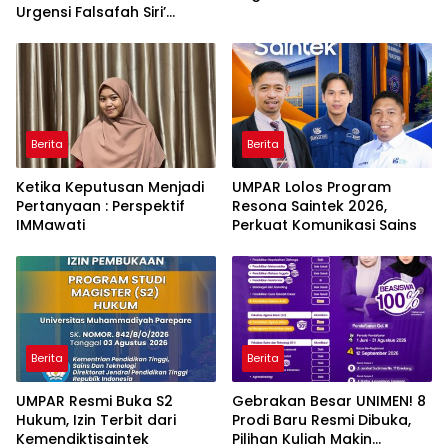
Urgensi Falsafah Siri’
naPacce di Tengah
Ancaman Kleptokrasi
Berita
Berita
Ketika Keputusan Menjadi
UMPAR Lolos Program
Pertanyaan : Perspektif
Resona Saintek 2026,
IMMawati
Perkuat Komunikasi Sains
Berita
Berita
UMPAR Resmi Buka S2
Gebrakan Besar UNIMEN! 8
Hukum, Izin Terbit dari
Prodi Baru Resmi Dibuka,
Kemendiktisaintek
Pilihan Kuliah Makin