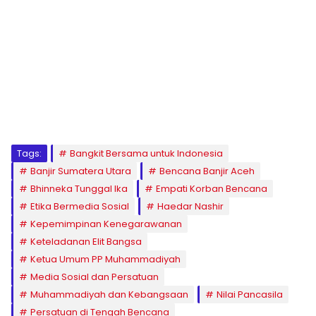
1
2
3
4
5
6
7
8
9
Tags:
Bangkit Bersama untuk Indonesia
Banjir Sumatera Utara
Bencana Banjir Aceh
Bhinneka Tunggal Ika
Empati Korban Bencana
Etika Bermedia Sosial
Haedar Nashir
Kepemimpinan Kenegarawanan
Keteladanan Elit Bangsa
Ketua Umum PP Muhammadiyah
Media Sosial dan Persatuan
Muhammadiyah dan Kebangsaan
Nilai Pancasila
Persatuan di Tengah Bencana