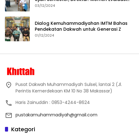
Proses Pembelajaran
03/12/2024
Dialog Kemuhammadiyahan IMTM Bahas
Pendekatan Dakwah untuk Generasi Z
01/12/2024
Pusat Dakwah Muhammadiyah Sulsel, lantai 2 (Jl.
Perintis Kemerdekaan KM 10 No 38 Makassar)
Haris Zainuddin : 0853-4244-8624
pustakamuhammadiyah@gmail.com
Kategori