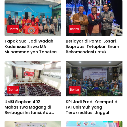
Berita
Berita
Tapak Suci Jadi Wadah
Berlayar di Pantai Losari,
Kaderisasi Siswa MA
Ikaprobsi Tetapkan Enam
Muhammadiyah Tanetea
Rekomendasi untuk
Bahasa Indonesia
Berita
Berita
UMSi Siapkan 403
KPI Jadi Prodi Keempat di
Mahasiswa Magang di
FAI Unismuh yang
Berbagai Instansi, Ada
Terakreditasi Unggul
Program Internasional ke
Taiwan