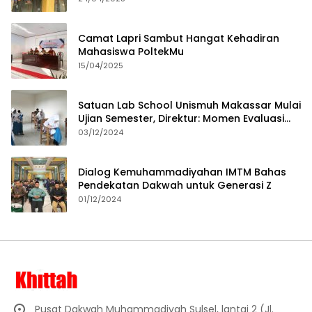
Camat Lapri Sambut Hangat Kehadiran
Mahasiswa PoltekMu
15/04/2025
Satuan Lab School Unismuh Makassar Mulai
Ujian Semester, Direktur: Momen Evaluasi
Proses Pembelajaran
03/12/2024
Dialog Kemuhammadiyahan IMTM Bahas
Pendekatan Dakwah untuk Generasi Z
01/12/2024
Pusat Dakwah Muhammadiyah Sulsel, lantai 2 (Jl.