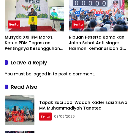
Berita
Berita
Musyda XXI IPM Maros,
Ribuan Peserta Ramaikan
Ketua PDM Tegaskan
Jalan Sehat Anti Mager
Pentingnya Kesungguhan
Harmoni Kemanusiaan di
dan Keikhlasan
Makassar
Leave a Reply
You must be
logged in
to post a comment.
Read Also
Tapak Suci Jadi Wadah Kaderisasi Siswa
MA Muhammadiyah Tanetea
Berita
09/08/2026