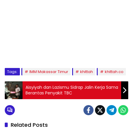
1
2
3
4
5
6
7
8
9
Tags:
IMM Makassar Timur
khittah
khittah.co
Aisyiyah dan Lazismu Sidrap Jalin Kerja Sama
Berantas Penyakit TBC
Related Posts