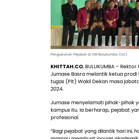
Pengukuhan Pejabat di UM Bulukumba. (Ist.)
KHITTAH.CO
, BULUKUMBA – Rektor
Jumase Basra melantik ketua prodi (
tugas (Plt) Wakil Dekan masa jabata
2024.
Jumase menyelamati pihak-pihak y
kampus itu. Ia berharap, pejabat yan
profesional.
“Bagi pejabat yang dilantik hari i
mampu membuat inovasi akademik 