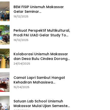
BEM FISIP Unismuh Makassar
Gelar Seminar
Keperempuanan, Bahas
19/12/2025
Tantangan Digital dan Budaya
Lokal
Perkuat Perspektif Multikultural,
Prodi PAI UIAD Gelar Study Tour
ke Kajang
19/12/2025
Kolaborasi Unismuh Makassar
dan Desa Bulu Cindea Dorong
Sentra Garam Industri
24/04/2025
Camat Lapri Sambut Hangat
Kehadiran Mahasiswa
PoltekMu
15/04/2025
Satuan Lab School Unismuh
Makassar Mulai Ujian Semester,