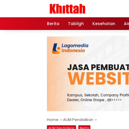
Skip
to
content
Berita
Tabligh
Kesehatan
Ai
Home
AUM Pendidikan
AUM Pendidikan
Berita