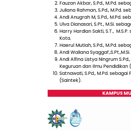
Fauzan Akbar, S.Pd., M.Pd. seba
Juliana Rahman, S.Pd., M.Pd. s
Andi Anugrah M, S.Pd., M.Pd. se
Ulva Dianasari, S.Pt., M.Si. seb
Harry Hardian Sakti, S.T., M.S.
Kota.
Haerul Mutiah, S.Pd., M.Pd. seba
Andi Waliana Syaggaf.,S.Pt.,M.S
Andi Alfina Listya Ningrum S.Pd.
Keguruan dan Ilmu Pendidikan (
Satnawati, S.Pd., M.Pd. sebagai
(Saintek).
KAMPUS MU