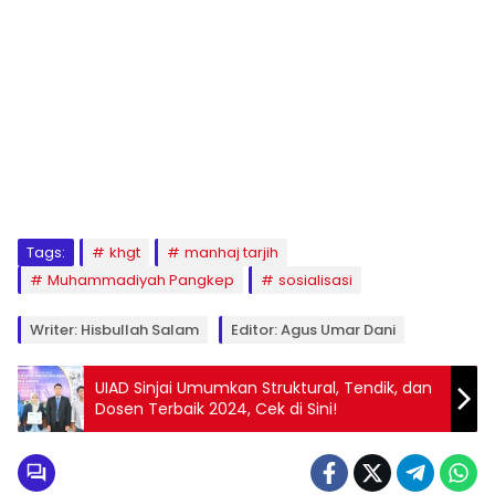
1
2
3
4
5
6
7
8
9
Tags:
khgt
manhaj tarjih
Muhammadiyah Pangkep
sosialisasi
Writer: Hisbullah Salam
Editor: Agus Umar Dani
UIAD Sinjai Umumkan Struktural, Tendik, dan
Dosen Terbaik 2024, Cek di Sini!