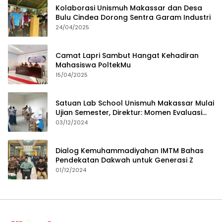
Kolaborasi Unismuh Makassar dan Desa
Bulu Cindea Dorong Sentra Garam Industri
24/04/2025
Camat Lapri Sambut Hangat Kehadiran
Mahasiswa PoltekMu
15/04/2025
Satuan Lab School Unismuh Makassar Mulai
Ujian Semester, Direktur: Momen Evaluasi
Proses Pembelajaran
03/12/2024
Dialog Kemuhammadiyahan IMTM Bahas
Pendekatan Dakwah untuk Generasi Z
01/12/2024