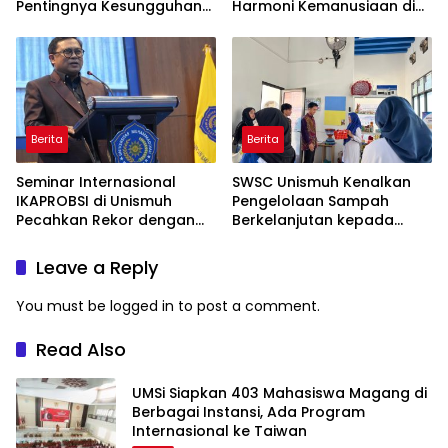
Pentingnya Kesungguhan
Harmoni Kemanusiaan di
dan Keikhlasan
Makassar
Berita
Berita
Seminar Internasional
SWSC Unismuh Kenalkan
IKAPROBSI di Unismuh
Pengelolaan Sampah
Pecahkan Rekor dengan
Berkelanjutan kepada
249 Makalah
Peserta Macca Student
Visit
Leave a Reply
You must be
logged in
to post a comment.
Read Also
UMSi Siapkan 403 Mahasiswa Magang di
Berbagai Instansi, Ada Program
Internasional ke Taiwan