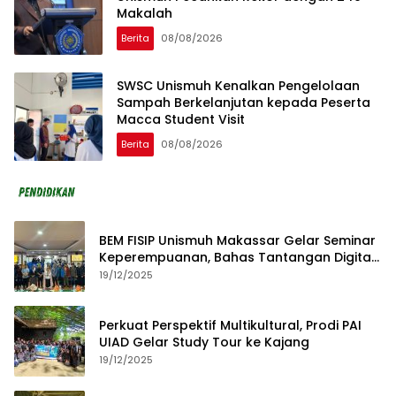
Makalah
Berita
08/08/2026
SWSC Unismuh Kenalkan Pengelolaan
Sampah Berkelanjutan kepada Peserta
Macca Student Visit
Berita
08/08/2026
BEM FISIP Unismuh Makassar Gelar Seminar
Keperempuanan, Bahas Tantangan Digital
dan Budaya Lokal
19/12/2025
Perkuat Perspektif Multikultural, Prodi PAI
UIAD Gelar Study Tour ke Kajang
19/12/2025