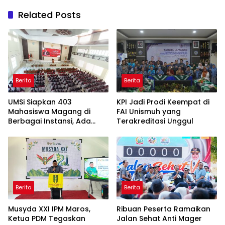
Related Posts
Berita
Berita
UMSi Siapkan 403
KPI Jadi Prodi Keempat di
Mahasiswa Magang di
FAI Unismuh yang
Berbagai Instansi, Ada
Terakreditasi Unggul
Program Internasional ke
Taiwan
Berita
Berita
Musyda XXI IPM Maros,
Ribuan Peserta Ramaikan
Ketua PDM Tegaskan
Jalan Sehat Anti Mager