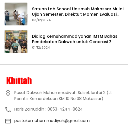
Satuan Lab School Unismuh Makassar Mulai
Ujian Semester, Direktur: Momen Evaluasi
Proses Pembelajaran
03/12/2024
Dialog Kemuhammadiyahan IMTM Bahas
Pendekatan Dakwah untuk Generasi Z
01/12/2024
Pusat Dakwah Muhammadiyah Sulsel, lantai 2 (Jl.
Perintis Kemerdekaan KM 10 No 38 Makassar)
Haris Zainuddin : 0853-4244-8624
pustakamuhammadiyah@gmail.com