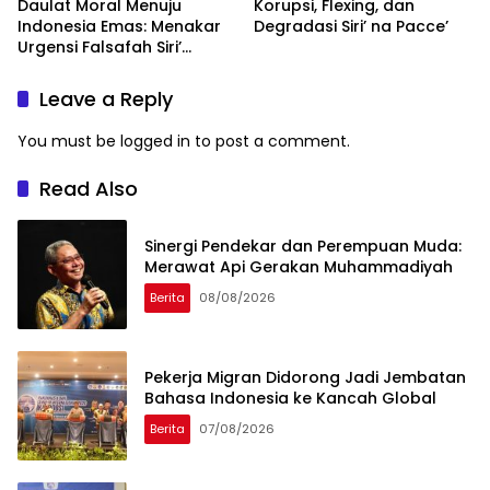
Daulat Moral Menuju
Korupsi, Flexing, dan
Indonesia Emas: Menakar
Degradasi Siri’ na Pacce’
Urgensi Falsafah Siri’
naPacce di Tengah
Ancaman Kleptokrasi
Leave a Reply
You must be
logged in
to post a comment.
Read Also
Sinergi Pendekar dan Perempuan Muda:
Merawat Api Gerakan Muhammadiyah
Berita
08/08/2026
Pekerja Migran Didorong Jadi Jembatan
Bahasa Indonesia ke Kancah Global
Berita
07/08/2026