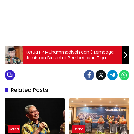
1
2
3
4
5
6
7
8
9
Ketua PP Muhammadiyah dan 3 Lembaga
Jaminkan Diri untuk Pembebasan Tiga
Petani Pakel
Related Posts
Berita
Berita