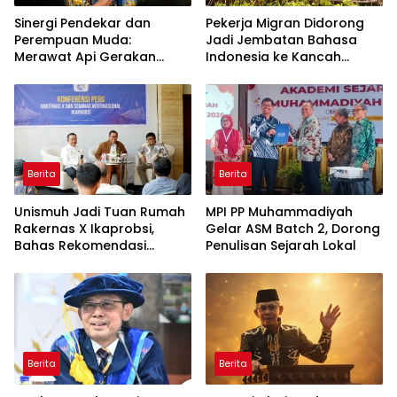
Sinergi Pendekar dan
Pekerja Migran Didorong
Perempuan Muda:
Jadi Jembatan Bahasa
Merawat Api Gerakan
Indonesia ke Kancah
Muhammadiyah
Global
Berita
Berita
Unismuh Jadi Tuan Rumah
MPI PP Muhammadiyah
Rakernas X Ikaprobsi,
Gelar ASM Batch 2, Dorong
Bahas Rekomendasi
Penulisan Sejarah Lokal
Penguatan Bahasa
Indonesia di Tingkat
Global
Berita
Berita