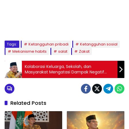
1
2
3
4
5
6
7
8
9
Tags:
Ketangguhan pribadi
Ketangguhan sosial
Mekanisme habits
salat
Zakat
Kolaborasi Keluarga, Sekolah, dan
Masyarakat Mengatasi Dampak Negatif
Teknologi Informasi dan Penggunaan
Gadget
Related Posts