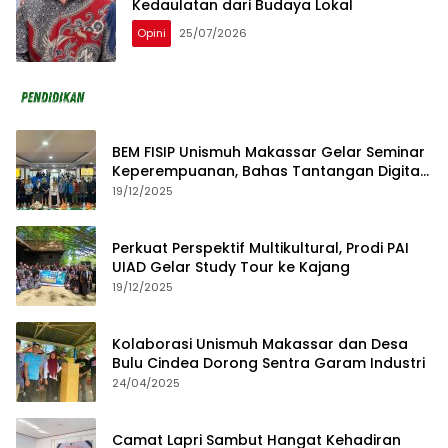
Kedaulatan dari Budaya Lokal
Opini
25/07/2026
BEM FISIP Unismuh Makassar Gelar Seminar
Keperempuanan, Bahas Tantangan Digital
dan Budaya Lokal
19/12/2025
Perkuat Perspektif Multikultural, Prodi PAI
UIAD Gelar Study Tour ke Kajang
19/12/2025
Kolaborasi Unismuh Makassar dan Desa
Bulu Cindea Dorong Sentra Garam Industri
24/04/2025
Camat Lapri Sambut Hangat Kehadiran