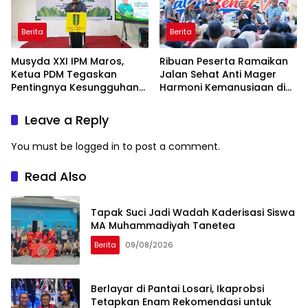
Berita
Berita
Musyda XXI IPM Maros,
Ribuan Peserta Ramaikan
Ketua PDM Tegaskan
Jalan Sehat Anti Mager
Pentingnya Kesungguhan
Harmoni Kemanusiaan di
dan Keikhlasan
Makassar
Leave a Reply
You must be
logged in
to post a comment.
Read Also
Tapak Suci Jadi Wadah Kaderisasi Siswa
MA Muhammadiyah Tanetea
Berita
09/08/2026
Berlayar di Pantai Losari, Ikaprobsi
Tetapkan Enam Rekomendasi untuk