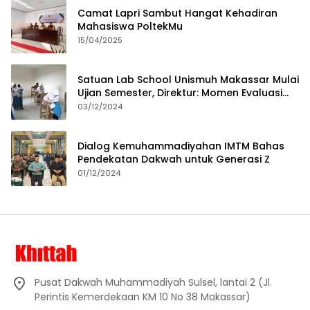
Camat Lapri Sambut Hangat Kehadiran
Mahasiswa PoltekMu
15/04/2025
Satuan Lab School Unismuh Makassar Mulai
Ujian Semester, Direktur: Momen Evaluasi
Proses Pembelajaran
03/12/2024
Dialog Kemuhammadiyahan IMTM Bahas
Pendekatan Dakwah untuk Generasi Z
01/12/2024
Pusat Dakwah Muhammadiyah Sulsel, lantai 2 (Jl.
Perintis Kemerdekaan KM 10 No 38 Makassar)