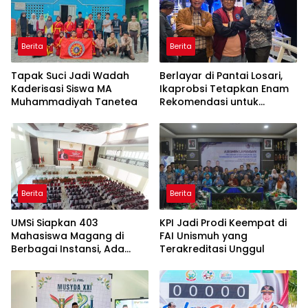
Berita
Berita
Tapak Suci Jadi Wadah
Berlayar di Pantai Losari,
Kaderisasi Siswa MA
Ikaprobsi Tetapkan Enam
Muhammadiyah Tanetea
Rekomendasi untuk
Bahasa Indonesia
Berita
Berita
UMSi Siapkan 403
KPI Jadi Prodi Keempat di
Mahasiswa Magang di
FAI Unismuh yang
Berbagai Instansi, Ada
Terakreditasi Unggul
Program Internasional ke
Taiwan