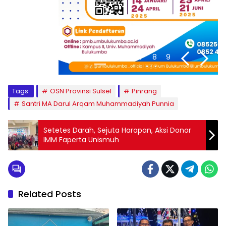
1
2
3
4
5
6
7
8
9
Tags:
OSN Provinsi Sulsel
Pinrang
Santri MA Darul Arqam Muhammadiyah Punnia
Setetes Darah, Sejuta Harapan, Aksi Donor
IMM Faperta Unismuh
Related Posts