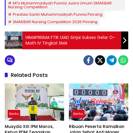
MTs Muhammadiyah Punnia Juara Umum SMAKBAR
Nursing Competition
Prestasi Santri Muhammadiyah Punnia Pinrang
SMAKBAR Nursing Competition 2026 Pinrang
HIMAPRISMA FTIK UIAD Sinjai Sukses Gelar O-
Math IV Tingkat SMA
Related Posts
Berita
Berita
Musyda XXI IPM Maros,
Ribuan Peserta Ramaikan
Ketua PDM Tegaskan
Jalan Sehat Anti Mager