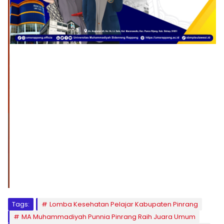
1
2
3
4
5
6
7
8
9
Tags:
Lomba Kesehatan Pelajar Kabupaten Pinrang
MA Muhammadiyah Punnia Pinrang Raih Juara Umum