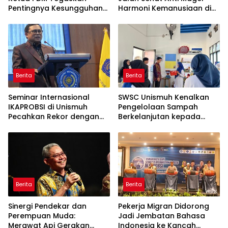
Pentingnya Kesungguhan
Harmoni Kemanusiaan di
dan Keikhlasan
Makassar
Berita
Berita
Seminar Internasional
SWSC Unismuh Kenalkan
IKAPROBSI di Unismuh
Pengelolaan Sampah
Pecahkan Rekor dengan
Berkelanjutan kepada
249 Makalah
Peserta Macca Student
Visit
Berita
Berita
Sinergi Pendekar dan
Pekerja Migran Didorong
Perempuan Muda:
Jadi Jembatan Bahasa
Merawat Api Gerakan
Indonesia ke Kancah