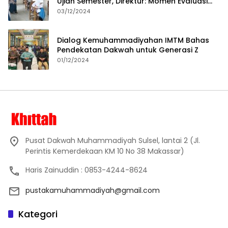
Ujian Semester, Direktur: Momen Evaluasi
Proses Pembelajaran
03/12/2024
Dialog Kemuhammadiyahan IMTM Bahas
Pendekatan Dakwah untuk Generasi Z
01/12/2024
Pusat Dakwah Muhammadiyah Sulsel, lantai 2 (Jl.
Perintis Kemerdekaan KM 10 No 38 Makassar)
Haris Zainuddin : 0853-4244-8624
pustakamuhammadiyah@gmail.com
Kategori