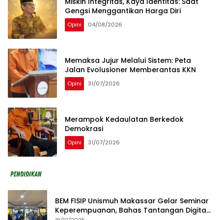
Miskin Integritas, Kaya Identitas: Saat
Gengsi Menggantikan Harga Diri
Opini
04/08/2026
Memaksa Jujur Melalui Sistem: Peta
Jalan Evolusioner Memberantas KKN
Opini
31/07/2026
Merampok Kedaulatan Berkedok
Demokrasi
Opini
31/07/2026
BEM FISIP Unismuh Makassar Gelar Seminar
Keperempuanan, Bahas Tantangan Digital
dan Budaya Lokal