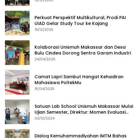
19/12/2025
Perkuat Perspektif Multikultural, Prodi PAI
UIAD Gelar Study Tour ke Kajang
19/12/2025
Kolaborasi Unismuh Makassar dan Desa
Bulu Cindea Dorong Sentra Garam Industri
24/04/2025
Camat Lapri Sambut Hangat Kehadiran
Mahasiswa PoltekMu
15/04/2025
Satuan Lab School Unismuh Makassar Mulai
Ujian Semester, Direktur: Momen Evaluasi
Proses Pembelajaran
03/12/2024
Dialog Kemuhammadiyahan IMTM Bahas