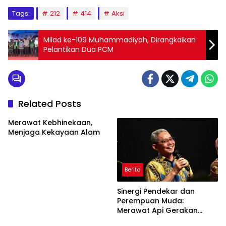
Tags:
212
414
Aksi
Milad ke-109 Muhammadiyah, Dirangkaikan
Pelantikan Dua PCM
Related Posts
Merawat Kebhinekaan,
Menjaga Kekayaan Alam
Berita
Sinergi Pendekar dan
Perempuan Muda:
Merawat Api Gerakan
Muhammadiyah