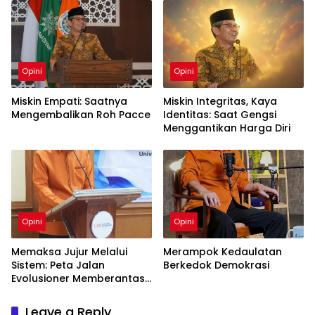
Opini
Opini
Miskin Empati: Saatnya
Miskin Integritas, Kaya
Mengembalikan Roh Pacce
Identitas: Saat Gengsi
Menggantikan Harga Diri
Opini
Opini
Memaksa Jujur Melalui
Merampok Kedaulatan
Sistem: Peta Jalan
Berkedok Demokrasi
Evolusioner Memberantas
KKN
Leave a Reply