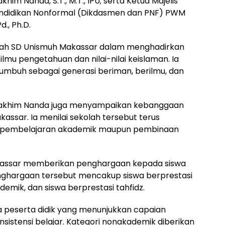
im Nanda, S.T., M.T., IPU; serta Ketua Majelis
ndidikan Nonformal (Dikdasmen dan PNF) PWM
d., Ph.D.
prah SD Unismuh Makassar dalam menghadirkan
mu pengetahuan dan nilai-nilai keislaman. Ia
tumbuh sebagai generasi beriman, berilmu, dan
 Rakhim Nanda juga menyampaikan kebanggaan
sar. Ia menilai sekolah tersebut terus
m pembelajaran akademik maupun pembinaan
akassar memberikan penghargaan kepada siswa
enghargaan tersebut mencakup siswa berprestasi
emik, dan siswa berprestasi tahfidz.
a peserta didik yang menunjukkan capaian
sistensi belajar. Kategori nonakademik diberikan