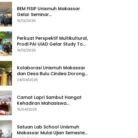
BEM FISIP Unismuh Makassar
Gelar Seminar
Keperempuanan, Bahas
19/12/2025
Tantangan Digital dan Budaya
Lokal
Perkuat Perspektif Multikultural,
Prodi PAI UIAD Gelar Study Tour
ke Kajang
19/12/2025
Kolaborasi Unismuh Makassar
dan Desa Bulu Cindea Dorong
Sentra Garam Industri
24/04/2025
Camat Lapri Sambut Hangat
Kehadiran Mahasiswa
PoltekMu
15/04/2025
Satuan Lab School Unismuh
Makassar Mulai Ujian Semester,