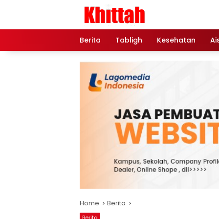
Skip
to
content
Berita
Tabligh
Kesehatan
Ai
Home
Berita
Berita