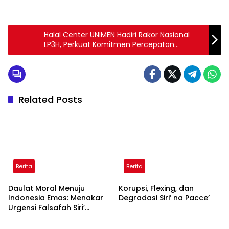
Halal Center UNIMEN Hadiri Rakor Nasional
LP3H, Perkuat Komitmen Percepatan
Sertifikasi Halal
Related Posts
Berita
Berita
Daulat Moral Menuju
Korupsi, Flexing, dan
Indonesia Emas: Menakar
Degradasi Siri’ na Pacce’
Urgensi Falsafah Siri’
naPacce di Tengah
Ancaman Kleptokrasi