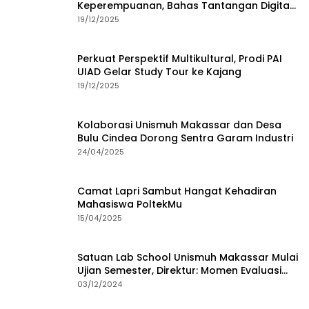
Keperempuanan, Bahas Tantangan Digital
dan Budaya Lokal
19/12/2025
Perkuat Perspektif Multikultural, Prodi PAI
UIAD Gelar Study Tour ke Kajang
19/12/2025
Kolaborasi Unismuh Makassar dan Desa
Bulu Cindea Dorong Sentra Garam Industri
24/04/2025
Camat Lapri Sambut Hangat Kehadiran
Mahasiswa PoltekMu
15/04/2025
Satuan Lab School Unismuh Makassar Mulai
Ujian Semester, Direktur: Momen Evaluasi
Proses Pembelajaran
03/12/2024