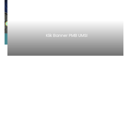
Klik Banner PMB UMSI
1
2
3
4
5
6
7
8
9