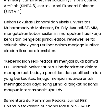
Amnesty: Jurnal Riset Perpajakan (SINTA 3), Jurnal
Ar-Ribh (SINTA 3), serta Jurnal Ekonomi Balance
(SINTA 4).
Dekan Fakultas Ekonomi dan Bisnis Universitas
Muhammadiyah Makassar, Dr. Edy Jusriadi, SE, MM,
mengatakan keberhasilan ini merupakan hasil kerja
keras tim pengelola jurnal, editor, reviewer, serta
seluruh pihak yang terlibat dalam menjaga kualitas
akademik secara konsisten.
“Keberhasilan reakreditasi ini menjadi bukti bahwa
FEB Unismuh Makassar terus berkomitmen dalam
memperkuat budaya penelitian dan publikasi ilmiah
yang berkualitas. Ini juga menjadi motivasi untuk
meningkatkan daya saing jurnal di tingkat nasional
maupun internasional,” ujar Edy.
Sementara itu, Pemimpin Redaksi Jurnal FEB
Unismuh Makassar, Nur Sandi Marsuni, SE, M.Ak.,