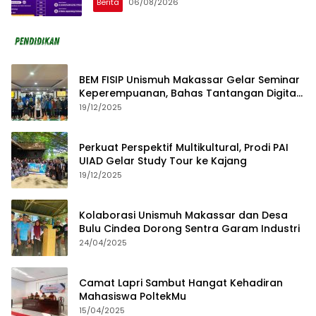
Berita
06/08/2026
BEM FISIP Unismuh Makassar Gelar Seminar
Keperempuanan, Bahas Tantangan Digital
dan Budaya Lokal
19/12/2025
Perkuat Perspektif Multikultural, Prodi PAI
UIAD Gelar Study Tour ke Kajang
19/12/2025
Kolaborasi Unismuh Makassar dan Desa
Bulu Cindea Dorong Sentra Garam Industri
24/04/2025
Camat Lapri Sambut Hangat Kehadiran
Mahasiswa PoltekMu
15/04/2025