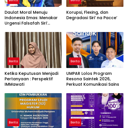
Berita
Berita
Daulat Moral Menuju
Korupsi, Flexing, dan
Indonesia Emas: Menakar
Degradasi Siri’ na Pacce’
Urgensi Falsafah Siri’
naPacce di Tengah
Ancaman Kleptokrasi
Berita
Berita
Ketika Keputusan Menjadi
UMPAR Lolos Program
Pertanyaan : Perspektif
Resona Saintek 2026,
IMMawati
Perkuat Komunikasi Sains
Berita
Berita