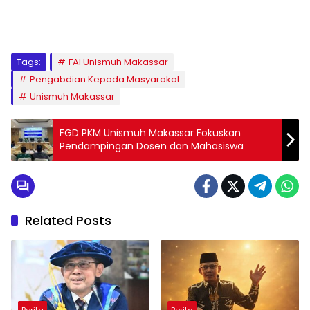
1
2
3
4
5
6
7
8
9
Tags:
FAI Unismuh Makassar
Pengabdian Kepada Masyarakat
Unismuh Makassar
FGD PKM Unismuh Makassar Fokuskan
Pendampingan Dosen dan Mahasiswa
Related Posts