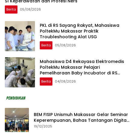
S1 Keperawatan dan Profesi Ners
Berita
05/08/2026
PKL di RS Sayang Rakyat, Mahasiswa
PoltekMu Makassar Praktik
Troubleshooting Alat USG
Berita
05/08/2026
Mahasiswa D4 Rekayasa Elektromedis
PoltekMu Makassar Pelajari
Pemeliharaan Baby Incubator di RS
Unhas
Berita
04/08/2026
BEM FISIP Unismuh Makassar Gelar Seminar
Keperempuanan, Bahas Tantangan Digital
dan Budaya Lokal
19/12/2025