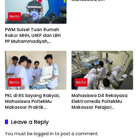
Keperawatan dan Profesi
Ners
Berita
PWM Sulsel Tuan Rumah
Rakor MHH, LHKP dan LBH
PP Muhammadiyah,
Perkuat Gerakan Hukum
dan Kebijakan Publik
Berita
Berita
PKL di RS Sayang Rakyat,
Mahasiswa D4 Rekayasa
Mahasiswa PoltekMu
Elektromedis PoltekMu
Makassar Praktik
Makassar Pelajari
Troubleshooting Alat USG
Pemeliharaan Baby
Incubator di RS Unhas
Leave a Reply
You must be
logged in
to post a comment.