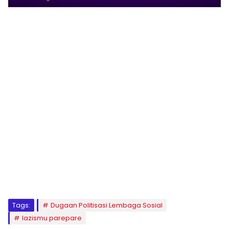
Klik Banner ITKESM
1
2
3
4
5
6
7
8
9
Tags:
Dugaan Politisasi Lembaga Sosial
lazismu parepare