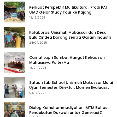
Perkuat Perspektif Multikultural, Prodi PAI
UIAD Gelar Study Tour ke Kajang
19/12/2025
Kolaborasi Unismuh Makassar dan Desa
Bulu Cindea Dorong Sentra Garam Industri
24/04/2025
Camat Lapri Sambut Hangat Kehadiran
Mahasiswa PoltekMu
15/04/2025
Satuan Lab School Unismuh Makassar Mulai
Ujian Semester, Direktur: Momen Evaluasi
Proses Pembelajaran
03/12/2024
Dialog Kemuhammadiyahan IMTM Bahas
Pendekatan Dakwah untuk Generasi Z