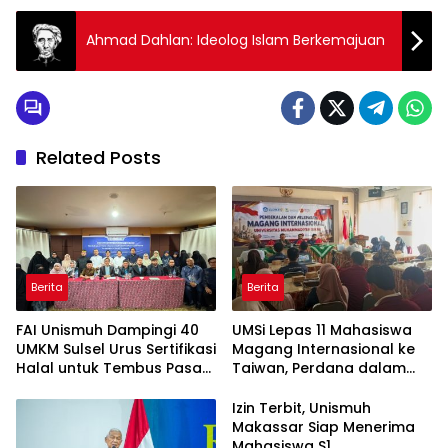
Ahmad Dahlan: Ideolog Islam Berkemajuan
Related Posts
Berita
Berita
FAI Unismuh Dampingi 40
UMSi Lepas 11 Mahasiswa
UMKM Sulsel Urus Sertifikasi
Magang Internasional ke
Halal untuk Tembus Pasar
Taiwan, Perdana dalam
ASEAN
Sejarah Kampus
Izin Terbit, Unismuh
Makassar Siap Menerima
Mahasiswa S1