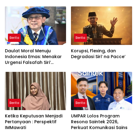
Berita
Berita
Daulat Moral Menuju
Korupsi, Flexing, dan
Indonesia Emas: Menakar
Degradasi Siri’ na Pacce’
Urgensi Falsafah Siri’
naPacce di Tengah
Ancaman Kleptokrasi
Berita
Berita
Ketika Keputusan Menjadi
UMPAR Lolos Program
Pertanyaan : Perspektif
Resona Saintek 2026,
IMMawati
Perkuat Komunikasi Sains