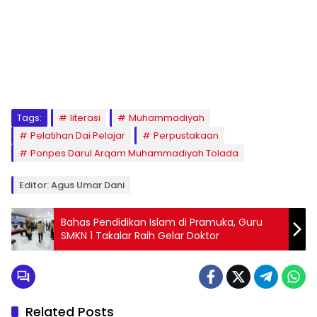
1
2
3
4
5
6
7
8
9
Tags:
literasi
Muhammadiyah
Pelatihan Dai Pelajar
Perpustakaan
Ponpes Darul Arqam Muhammadiyah Tolada
Editor: Agus Umar Dani
Bahas Pendidikan Islam di Pramuka, Guru
SMKN 1 Takalar Raih Gelar Doktor
Related Posts