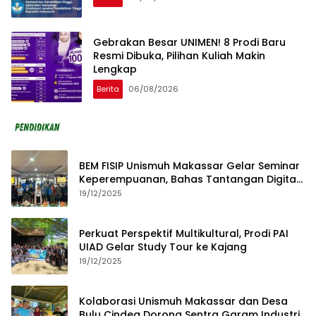
Gebrakan Besar UNIMEN! 8 Prodi Baru
Resmi Dibuka, Pilihan Kuliah Makin
Lengkap
Berita
06/08/2026
BEM FISIP Unismuh Makassar Gelar Seminar
Keperempuanan, Bahas Tantangan Digital
dan Budaya Lokal
19/12/2025
Perkuat Perspektif Multikultural, Prodi PAI
UIAD Gelar Study Tour ke Kajang
19/12/2025
Kolaborasi Unismuh Makassar dan Desa
Bulu Cindea Dorong Sentra Garam Industri