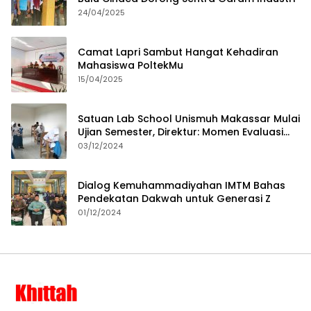
24/04/2025
Camat Lapri Sambut Hangat Kehadiran
Mahasiswa PoltekMu
15/04/2025
Satuan Lab School Unismuh Makassar Mulai
Ujian Semester, Direktur: Momen Evaluasi
Proses Pembelajaran
03/12/2024
Dialog Kemuhammadiyahan IMTM Bahas
Pendekatan Dakwah untuk Generasi Z
01/12/2024