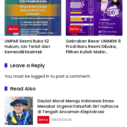
Berita
Berita
UMPAR Resmi Buka S2
Gebrakan Besar UNIMEN! 8
Hukum, Izin Terbit dari
Prodi Baru Resmi Dibuka,
Kemendiktisaintek
Pilihan Kuliah Makin
Lengkap
Leave a Reply
You must be
logged in
to post a comment.
Read Also
Daulat Moral Menuju Indonesia Emas:
Menakar Urgensi Falsafah Siri’ naPacce
di Tengah Ancaman Kleptokrasi
Berita
06/08/2026