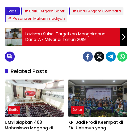
Tags:
Baitul Arqam Santri
Darul Arqam Gombara
Pesantren Muhammadiyah
Lazismu Sulsel Targetkan Menghimpun
Dana 7,7 Milyar di Tahun 2019
Related Posts
Berita
Berita
UMSi Siapkan 403
KPI Jadi Prodi Keempat di
Mahasiswa Magang di
FAI Unismuh yang