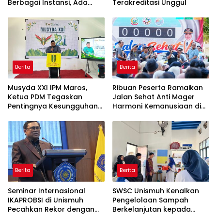
Berbagai Instansi, Ada
Terakreditasi Unggul
Program Internasional ke
Taiwan
Berita
Berita
Musyda XXI IPM Maros,
Ribuan Peserta Ramaikan
Ketua PDM Tegaskan
Jalan Sehat Anti Mager
Pentingnya Kesungguhan
Harmoni Kemanusiaan di
dan Keikhlasan
Makassar
Berita
Berita
Seminar Internasional
SWSC Unismuh Kenalkan
IKAPROBSI di Unismuh
Pengelolaan Sampah
Pecahkan Rekor dengan
Berkelanjutan kepada