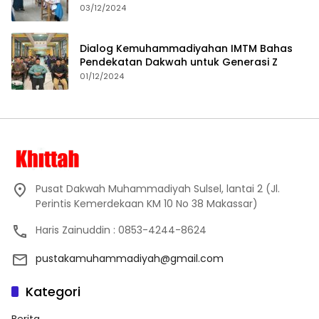
Proses Pembelajaran
03/12/2024
Dialog Kemuhammadiyahan IMTM Bahas
Pendekatan Dakwah untuk Generasi Z
01/12/2024
Pusat Dakwah Muhammadiyah Sulsel, lantai 2 (Jl.
Perintis Kemerdekaan KM 10 No 38 Makassar)
Haris Zainuddin : 0853-4244-8624
pustakamuhammadiyah@gmail.com
Kategori