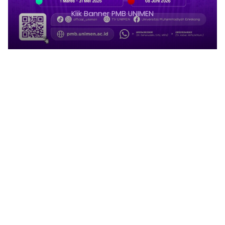
Klik Banner PMB UNIMEN
1
2
3
4
5
6
7
8
9