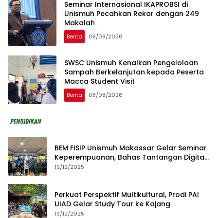
Seminar Internasional IKAPROBSI di
Unismuh Pecahkan Rekor dengan 249
Makalah
Berita
08/08/2026
SWSC Unismuh Kenalkan Pengelolaan
Sampah Berkelanjutan kepada Peserta
Macca Student Visit
Berita
08/08/2026
BEM FISIP Unismuh Makassar Gelar Seminar
Keperempuanan, Bahas Tantangan Digital
dan Budaya Lokal
19/12/2025
Perkuat Perspektif Multikultural, Prodi PAI
UIAD Gelar Study Tour ke Kajang
19/12/2025