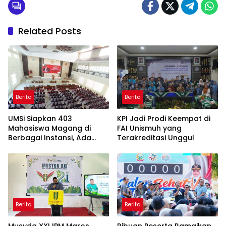
Related Posts
Berita
Berita
UMSi Siapkan 403
KPI Jadi Prodi Keempat di
Mahasiswa Magang di
FAI Unismuh yang
Berbagai Instansi, Ada
Terakreditasi Unggul
Program Internasional ke
Taiwan
Berita
Berita