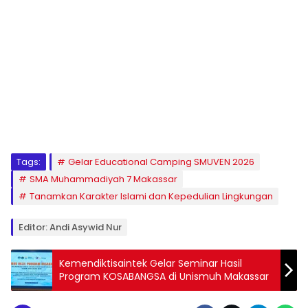
1
2
3
4
5
6
7
8
9
Tags:
Gelar Educational Camping SMUVEN 2026
SMA Muhammadiyah 7 Makassar
Tanamkan Karakter Islami dan Kepedulian Lingkungan
Editor: Andi Asywid Nur
Kemendiktisaintek Gelar Seminar Hasil
Program KOSABANGSA di Unismuh Makassar