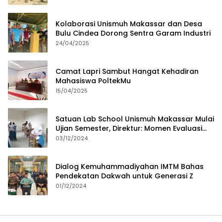
Kolaborasi Unismuh Makassar dan Desa
Bulu Cindea Dorong Sentra Garam Industri
24/04/2025
Camat Lapri Sambut Hangat Kehadiran
Mahasiswa PoltekMu
15/04/2025
Satuan Lab School Unismuh Makassar Mulai
Ujian Semester, Direktur: Momen Evaluasi
Proses Pembelajaran
03/12/2024
Dialog Kemuhammadiyahan IMTM Bahas
Pendekatan Dakwah untuk Generasi Z
01/12/2024