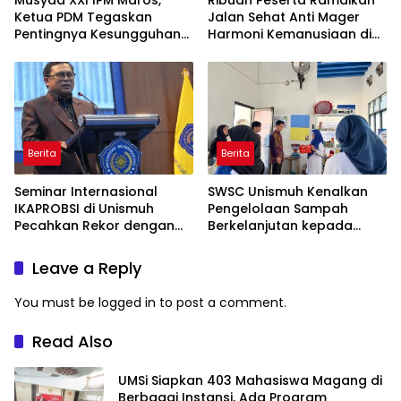
Musyda XXI IPM Maros,
Ribuan Peserta Ramaikan
Ketua PDM Tegaskan
Jalan Sehat Anti Mager
Pentingnya Kesungguhan
Harmoni Kemanusiaan di
dan Keikhlasan
Makassar
Berita
Berita
Seminar Internasional
SWSC Unismuh Kenalkan
IKAPROBSI di Unismuh
Pengelolaan Sampah
Pecahkan Rekor dengan
Berkelanjutan kepada
249 Makalah
Peserta Macca Student
Visit
Leave a Reply
You must be
logged in
to post a comment.
Read Also
UMSi Siapkan 403 Mahasiswa Magang di
Berbagai Instansi, Ada Program