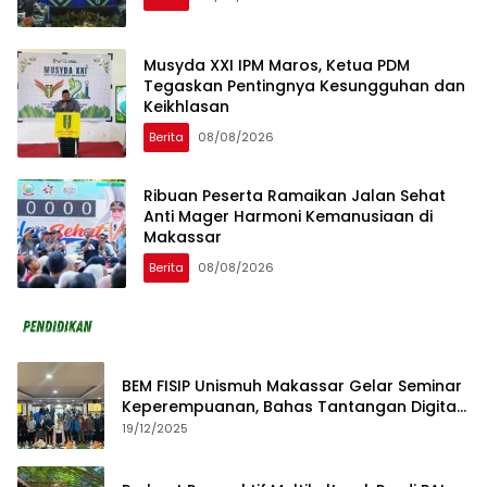
Musyda XXI IPM Maros, Ketua PDM
Tegaskan Pentingnya Kesungguhan dan
Keikhlasan
Berita
08/08/2026
Ribuan Peserta Ramaikan Jalan Sehat
Anti Mager Harmoni Kemanusiaan di
Makassar
Berita
08/08/2026
BEM FISIP Unismuh Makassar Gelar Seminar
Keperempuanan, Bahas Tantangan Digital
dan Budaya Lokal
19/12/2025