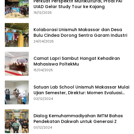
Perkuat Perspektif Multikultural, Prodi PAI
UIAD Gelar Study Tour ke Kajang
19/12/2025
Kolaborasi Unismuh Makassar dan Desa
Bulu Cindea Dorong Sentra Garam Industri
24/04/2025
Camat Lapri Sambut Hangat Kehadiran
Mahasiswa PoltekMu
15/04/2025
Satuan Lab School Unismuh Makassar Mulai
Ujian Semester, Direktur: Momen Evaluasi
Proses Pembelajaran
03/12/2024
Dialog Kemuhammadiyahan IMTM Bahas
Pendekatan Dakwah untuk Generasi Z
01/12/2024