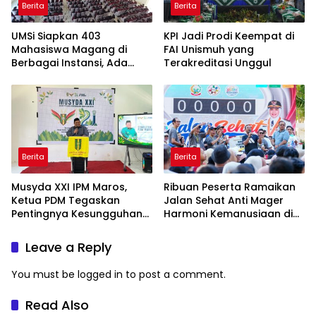
Berita
Berita
UMSi Siapkan 403
KPI Jadi Prodi Keempat di
Mahasiswa Magang di
FAI Unismuh yang
Berbagai Instansi, Ada
Terakreditasi Unggul
Program Internasional ke
Taiwan
Berita
Berita
Musyda XXI IPM Maros,
Ribuan Peserta Ramaikan
Ketua PDM Tegaskan
Jalan Sehat Anti Mager
Pentingnya Kesungguhan
Harmoni Kemanusiaan di
dan Keikhlasan
Makassar
Leave a Reply
You must be
logged in
to post a comment.
Read Also