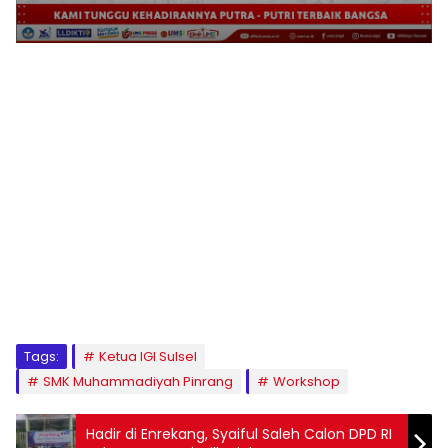
1
2
3
4
5
6
7
8
9
Tags:
Ketua IGI Sulsel
SMK Muhammadiyah Pinrang
Workshop
Hadir di Enrekang, Syaiful Saleh Calon DPD RI