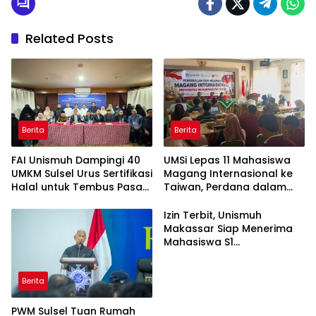
Related Posts
Berita
Berita
FAI Unismuh Dampingi 40
UMSi Lepas 11 Mahasiswa
UMKM Sulsel Urus Sertifikasi
Magang Internasional ke
Halal untuk Tembus Pasar
Taiwan, Perdana dalam
ASEAN
Sejarah Kampus
Izin Terbit, Unismuh
Makassar Siap Menerima
Mahasiswa S1
Keperawatan dan Profesi
Ners
Berita
PWM Sulsel Tuan Rumah