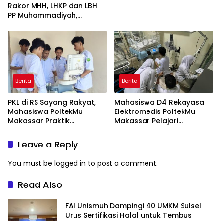
Rakor MHH, LHKP dan LBH
PP Muhammadiyah,
Perkuat Gerakan Hukum
dan Kebijakan Publik
Berita
Berita
PKL di RS Sayang Rakyat,
Mahasiswa D4 Rekayasa
Mahasiswa PoltekMu
Elektromedis PoltekMu
Makassar Praktik
Makassar Pelajari
Troubleshooting Alat USG
Pemeliharaan Baby
Incubator di RS Unhas
Leave a Reply
You must be
logged in
to post a comment.
Read Also
FAI Unismuh Dampingi 40 UMKM Sulsel
Urus Sertifikasi Halal untuk Tembus