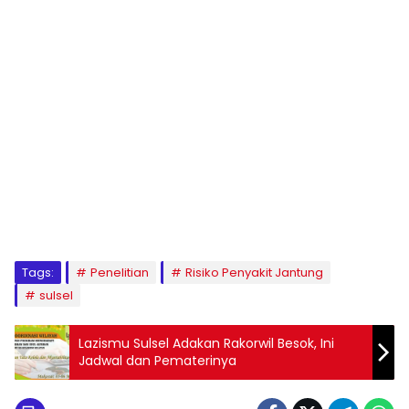
1
2
3
4
5
6
7
8
9
Tags:
Penelitian
Risiko Penyakit Jantung
sulsel
Lazismu Sulsel Adakan Rakorwil Besok, Ini
Jadwal dan Pematerinya