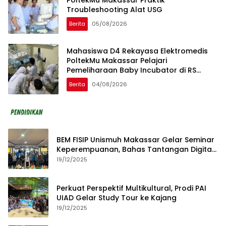
PoltekMu Makassar Praktik
Troubleshooting Alat USG
Berita
05/08/2026
Mahasiswa D4 Rekayasa Elektromedis
PoltekMu Makassar Pelajari
Pemeliharaan Baby Incubator di RS
Unhas
Berita
04/08/2026
BEM FISIP Unismuh Makassar Gelar Seminar
Keperempuanan, Bahas Tantangan Digital
dan Budaya Lokal
19/12/2025
Perkuat Perspektif Multikultural, Prodi PAI
UIAD Gelar Study Tour ke Kajang
19/12/2025