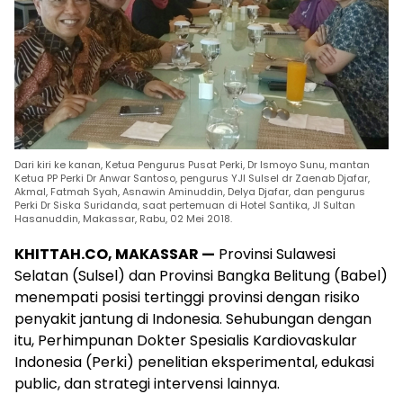
Dari kiri ke kanan, Ketua Pengurus Pusat Perki, Dr Ismoyo Sunu, mantan
Ketua PP Perki Dr Anwar Santoso, pengurus YJI Sulsel dr Zaenab Djafar,
Akmal, Fatmah Syah, Asnawin Aminuddin, Delya Djafar, dan pengurus
Perki Dr Siska Suridanda, saat pertemuan di Hotel Santika, Jl Sultan
Hasanuddin, Makassar, Rabu, 02 Mei 2018.
KHITTAH.CO, MAKASSAR —
Provinsi Sulawesi
Selatan (Sulsel) dan Provinsi Bangka Belitung (Babel)
menempati posisi tertinggi provinsi dengan risiko
penyakit jantung di Indonesia. Sehubungan dengan
itu, Perhimpunan Dokter Spesialis Kardiovaskular
Indonesia (Perki) penelitian eksperimental, edukasi
public, dan strategi intervensi lainnya.