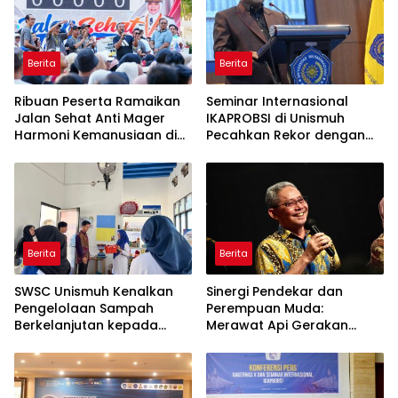
Berita
Berita
Ribuan Peserta Ramaikan
Seminar Internasional
Jalan Sehat Anti Mager
IKAPROBSI di Unismuh
Harmoni Kemanusiaan di
Pecahkan Rekor dengan
Makassar
249 Makalah
Berita
Berita
SWSC Unismuh Kenalkan
Sinergi Pendekar dan
Pengelolaan Sampah
Perempuan Muda:
Berkelanjutan kepada
Merawat Api Gerakan
Peserta Macca Student
Muhammadiyah
Visit