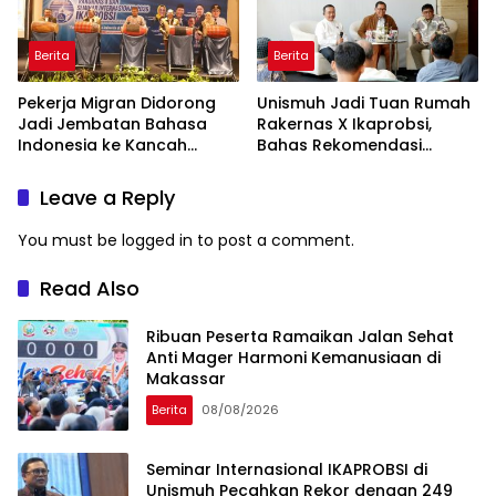
Berita
Berita
Pekerja Migran Didorong
Unismuh Jadi Tuan Rumah
Jadi Jembatan Bahasa
Rakernas X Ikaprobsi,
Indonesia ke Kancah
Bahas Rekomendasi
Global
Penguatan Bahasa
Indonesia di Tingkat
Leave a Reply
Global
You must be
logged in
to post a comment.
Read Also
Ribuan Peserta Ramaikan Jalan Sehat
Anti Mager Harmoni Kemanusiaan di
Makassar
Berita
08/08/2026
Seminar Internasional IKAPROBSI di
Unismuh Pecahkan Rekor dengan 249