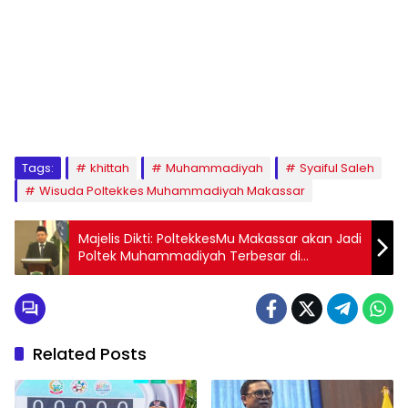
1
2
3
4
5
6
7
8
9
Tags:
khittah
Muhammadiyah
Syaiful Saleh
Wisuda Poltekkes Muhammadiyah Makassar
Majelis Dikti: PoltekkesMu Makassar akan Jadi
Poltek Muhammadiyah Terbesar di
Indonesia
Related Posts