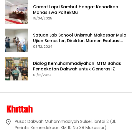
Camat Lapri Sambut Hangat Kehadiran
Mahasiswa PoltekMu
15/04/2025
Satuan Lab School Unismuh Makassar Mulai
Ujian Semester, Direktur: Momen Evaluasi
Proses Pembelajaran
03/12/2024
Dialog Kemuhammadiyahan IMTM Bahas
Pendekatan Dakwah untuk Generasi Z
01/12/2024
Pusat Dakwah Muhammadiyah Sulsel, lantai 2 (Jl.
Perintis Kemerdekaan KM 10 No 38 Makassar)