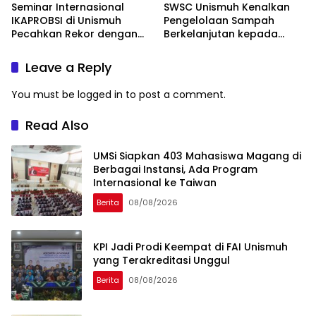
Seminar Internasional
SWSC Unismuh Kenalkan
IKAPROBSI di Unismuh
Pengelolaan Sampah
Pecahkan Rekor dengan
Berkelanjutan kepada
249 Makalah
Peserta Macca Student
Visit
Leave a Reply
You must be
logged in
to post a comment.
Read Also
UMSi Siapkan 403 Mahasiswa Magang di
Berbagai Instansi, Ada Program
Internasional ke Taiwan
Berita
08/08/2026
KPI Jadi Prodi Keempat di FAI Unismuh
yang Terakreditasi Unggul
Berita
08/08/2026