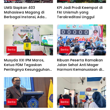
UMSi Siapkan 403
KPI Jadi Prodi Keempat di
Mahasiswa Magang di
FAI Unismuh yang
Berbagai Instansi, Ada
Terakreditasi Unggul
Program Internasional ke
Taiwan
Berita
Berita
Musyda XXI IPM Maros,
Ribuan Peserta Ramaikan
Ketua PDM Tegaskan
Jalan Sehat Anti Mager
Pentingnya Kesungguhan
Harmoni Kemanusiaan di
dan Keikhlasan
Makassar
Berita
Berita