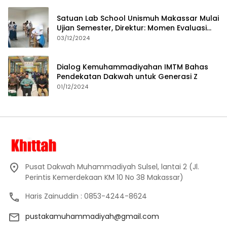
Satuan Lab School Unismuh Makassar Mulai
Ujian Semester, Direktur: Momen Evaluasi
Proses Pembelajaran
03/12/2024
Dialog Kemuhammadiyahan IMTM Bahas
Pendekatan Dakwah untuk Generasi Z
01/12/2024
Pusat Dakwah Muhammadiyah Sulsel, lantai 2 (Jl.
Perintis Kemerdekaan KM 10 No 38 Makassar)
Haris Zainuddin : 0853-4244-8624
pustakamuhammadiyah@gmail.com