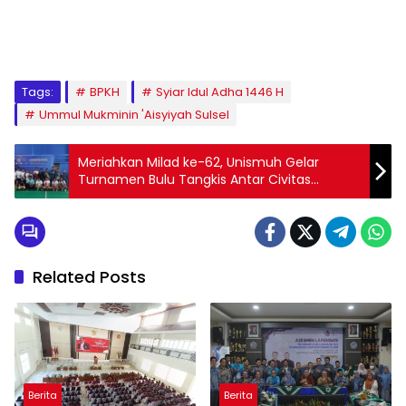
1
2
3
4
5
6
7
8
9
Tags:
BPKH
Syiar Idul Adha 1446 H
Ummul Mukminin 'Aisyiyah Sulsel
Meriahkan Milad ke-62, Unismuh Gelar
Turnamen Bulu Tangkis Antar Civitas
Akademika
Related Posts
Berita
Berita