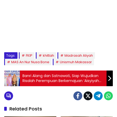
1
2
3
4
5
6
7
8
9
Tags:
FKIP
khittah
Madrasah Aliyah
MAS An Nur Nusa Bone
Unismuh Makassar
Banri Alang dan Satnawati, Siap Wujudkan
Risalah Perempuan Berkemajuan ‘Aisyiyah
Bulukumba
Related Posts