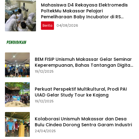
Mahasiswa D4 Rekayasa Elektromedis
PoltekMu Makassar Pelajari
Pemeliharaan Baby Incubator di RS
Unhas
Berita
04/08/2026
BEM FISIP Unismuh Makassar Gelar Seminar
Keperempuanan, Bahas Tantangan Digital
dan Budaya Lokal
19/12/2025
Perkuat Perspektif Multikultural, Prodi PAI
UIAD Gelar Study Tour ke Kajang
19/12/2025
Kolaborasi Unismuh Makassar dan Desa
Bulu Cindea Dorong Sentra Garam Industri
24/04/2025