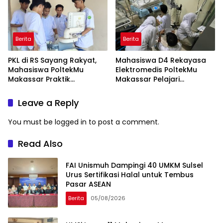
Berita
Berita
PKL di RS Sayang Rakyat,
Mahasiswa D4 Rekayasa
Mahasiswa PoltekMu
Elektromedis PoltekMu
Makassar Praktik
Makassar Pelajari
Troubleshooting Alat USG
Pemeliharaan Baby
Incubator di RS Unhas
Leave a Reply
You must be
logged in
to post a comment.
Read Also
FAI Unismuh Dampingi 40 UMKM Sulsel
Urus Sertifikasi Halal untuk Tembus
Pasar ASEAN
Berita
05/08/2026