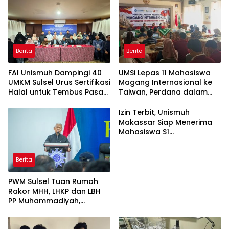
Berita
Berita
FAI Unismuh Dampingi 40
UMSi Lepas 11 Mahasiswa
UMKM Sulsel Urus Sertifikasi
Magang Internasional ke
Halal untuk Tembus Pasar
Taiwan, Perdana dalam
ASEAN
Sejarah Kampus
Izin Terbit, Unismuh
Makassar Siap Menerima
Mahasiswa S1
Keperawatan dan Profesi
Ners
Berita
PWM Sulsel Tuan Rumah
Rakor MHH, LHKP dan LBH
PP Muhammadiyah,
Perkuat Gerakan Hukum
dan Kebijakan Publik