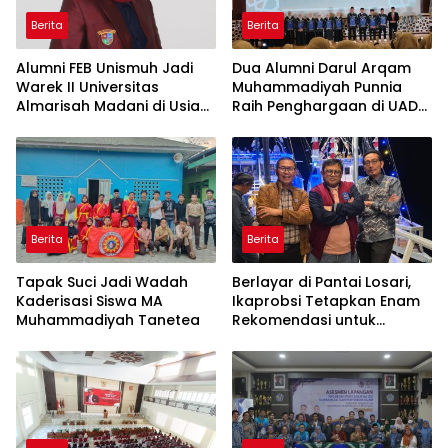
Berita
Berita
Alumni FEB Unismuh Jadi
Dua Alumni Darul Arqam
Warek II Universitas
Muhammadiyah Punnia
Almarisah Madani di Usia
Raih Penghargaan di UAD
29 Tahun
Yogyakarta
Berita
Berita
Tapak Suci Jadi Wadah
Berlayar di Pantai Losari,
Kaderisasi Siswa MA
Ikaprobsi Tetapkan Enam
Muhammadiyah Tanetea
Rekomendasi untuk
Bahasa Indonesia