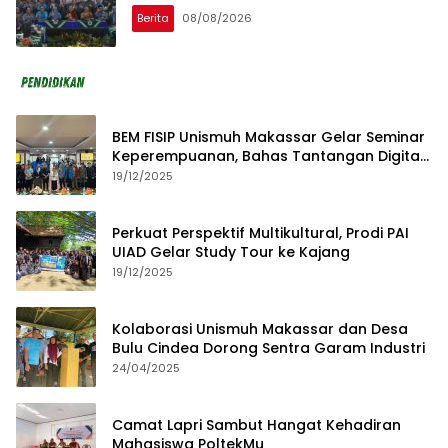
Berita
08/08/2026
BEM FISIP Unismuh Makassar Gelar Seminar
Keperempuanan, Bahas Tantangan Digital
dan Budaya Lokal
19/12/2025
Perkuat Perspektif Multikultural, Prodi PAI
UIAD Gelar Study Tour ke Kajang
19/12/2025
Kolaborasi Unismuh Makassar dan Desa
Bulu Cindea Dorong Sentra Garam Industri
24/04/2025
Camat Lapri Sambut Hangat Kehadiran
Mahasiswa PoltekMu