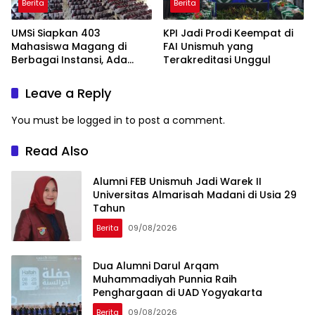
Berita
Berita
UMSi Siapkan 403
KPI Jadi Prodi Keempat di
Mahasiswa Magang di
FAI Unismuh yang
Berbagai Instansi, Ada
Terakreditasi Unggul
Program Internasional ke
Taiwan
Leave a Reply
You must be
logged in
to post a comment.
Read Also
Alumni FEB Unismuh Jadi Warek II
Universitas Almarisah Madani di Usia 29
Tahun
Berita
09/08/2026
Dua Alumni Darul Arqam
Muhammadiyah Punnia Raih
Penghargaan di UAD Yogyakarta
Berita
09/08/2026