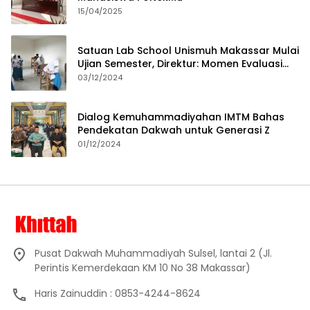
15/04/2025
Satuan Lab School Unismuh Makassar Mulai
Ujian Semester, Direktur: Momen Evaluasi
Proses Pembelajaran
03/12/2024
Dialog Kemuhammadiyahan IMTM Bahas
Pendekatan Dakwah untuk Generasi Z
01/12/2024
Pusat Dakwah Muhammadiyah Sulsel, lantai 2 (Jl.
Perintis Kemerdekaan KM 10 No 38 Makassar)
Haris Zainuddin : 0853-4244-8624