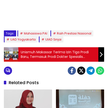
1
2
3
4
5
6
7
8
9
Tags:
Mahasiswa PAI
Raih Prestasi Nasional
UAD Yogyakarta
UIAD Sinjai
Unismuh Makassar Terima Izin Tiga Prodi
Baru, Termasuk Prodi Dokter Spesialis
Kegawatdaruratan
Related Posts