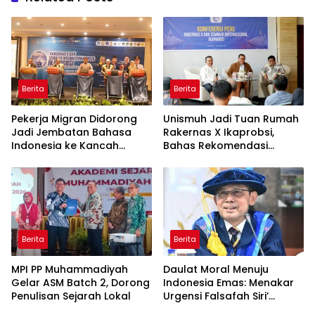
Berita
Berita
Pekerja Migran Didorong
Unismuh Jadi Tuan Rumah
Jadi Jembatan Bahasa
Rakernas X Ikaprobsi,
Indonesia ke Kancah
Bahas Rekomendasi
Global
Penguatan Bahasa
Indonesia di Tingkat
Global
Berita
Berita
MPI PP Muhammadiyah
Daulat Moral Menuju
Gelar ASM Batch 2, Dorong
Indonesia Emas: Menakar
Penulisan Sejarah Lokal
Urgensi Falsafah Siri’
naPacce di Tengah