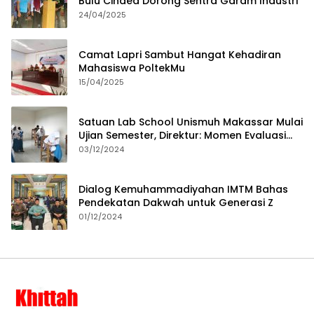
Bulu Cindea Dorong Sentra Garam Industri
24/04/2025
Camat Lapri Sambut Hangat Kehadiran
Mahasiswa PoltekMu
15/04/2025
Satuan Lab School Unismuh Makassar Mulai
Ujian Semester, Direktur: Momen Evaluasi
Proses Pembelajaran
03/12/2024
Dialog Kemuhammadiyahan IMTM Bahas
Pendekatan Dakwah untuk Generasi Z
01/12/2024