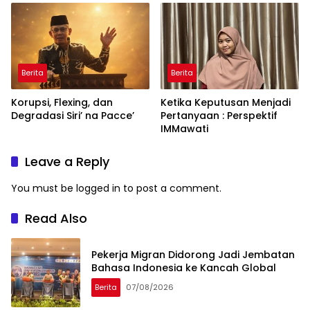
Ancaman Kleptokrasi
Berita
Berita
Korupsi, Flexing, dan
Ketika Keputusan Menjadi
Degradasi Siri’ na Pacce’
Pertanyaan : Perspektif
IMMawati
Leave a Reply
You must be
logged in
to post a comment.
Read Also
Pekerja Migran Didorong Jadi Jembatan
Bahasa Indonesia ke Kancah Global
Berita
07/08/2026