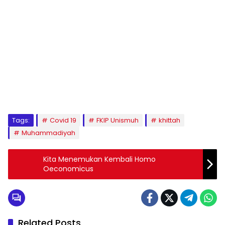
1
2
3
4
5
6
7
8
9
Tags:
Covid 19
FKIP Unismuh
khittah
Muhammadiyah
Kita Menemukan Kembali Homo
Oeconomicus
Related Posts