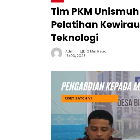
Tim PKM Unismuh
Pelatihan Kewira
Teknologi
Admin
2 Min Read
15/03/2023