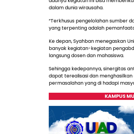
adanya kegiatan ini bisa memberika
dalam dunia wirausaha.
“Terkhusus pengelolahan sumber d
yang terpenting adalah pemanfaatan
Ke depan, Syahban menegaskan Un
banyak kegiatan-kegiatan pengabd
langsung dosen dan mahasiswa.
Sehingga kedepannya, sinergitas a
dapat terealisasi dan menghasilkan
permasalahan yang di hadapi masyar
KAMPUS MU