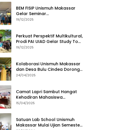
BEM FISIP Unismuh Makassar
Gelar Seminar
Keperempuanan, Bahas
19/12/2025
Tantangan Digital dan Budaya
Lokal
Perkuat Perspektif Multikultural,
Prodi PAI UIAD Gelar Study Tour
ke Kajang
19/12/2025
Kolaborasi Unismuh Makassar
dan Desa Bulu Cindea Dorong
Sentra Garam Industri
24/04/2025
Camat Lapri Sambut Hangat
Kehadiran Mahasiswa
PoltekMu
15/04/2025
Satuan Lab School Unismuh
Makassar Mulai Ujian Semester,