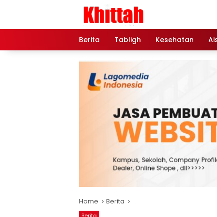
Skip
to
content
Berita
Tabligh
Kesehatan
Ai
Home
Berita
Berita