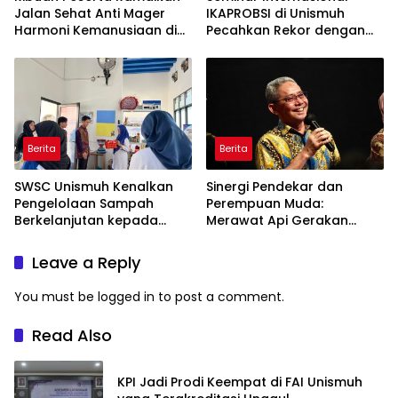
Jalan Sehat Anti Mager
IKAPROBSI di Unismuh
Harmoni Kemanusiaan di
Pecahkan Rekor dengan
Makassar
249 Makalah
Berita
Berita
SWSC Unismuh Kenalkan
Sinergi Pendekar dan
Pengelolaan Sampah
Perempuan Muda:
Berkelanjutan kepada
Merawat Api Gerakan
Peserta Macca Student
Muhammadiyah
Visit
Leave a Reply
You must be
logged in
to post a comment.
Read Also
KPI Jadi Prodi Keempat di FAI Unismuh