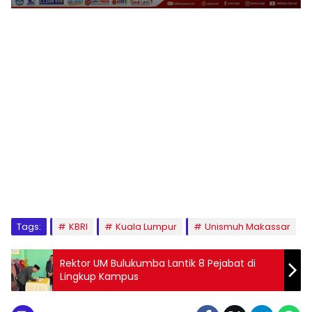
1
2
3
4
5
6
7
8
9
Tags:
KBRI
Kuala Lumpur
Unismuh Makassar
Rektor UM Bulukumba Lantik 8 Pejabat di
Lingkup Kampus