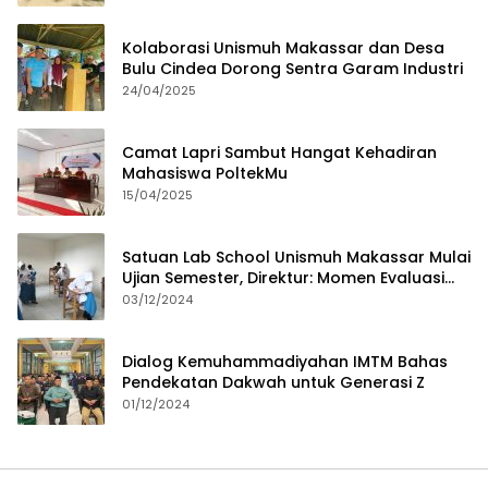
Kolaborasi Unismuh Makassar dan Desa
Bulu Cindea Dorong Sentra Garam Industri
24/04/2025
Camat Lapri Sambut Hangat Kehadiran
Mahasiswa PoltekMu
15/04/2025
Satuan Lab School Unismuh Makassar Mulai
Ujian Semester, Direktur: Momen Evaluasi
Proses Pembelajaran
03/12/2024
Dialog Kemuhammadiyahan IMTM Bahas
Pendekatan Dakwah untuk Generasi Z
01/12/2024