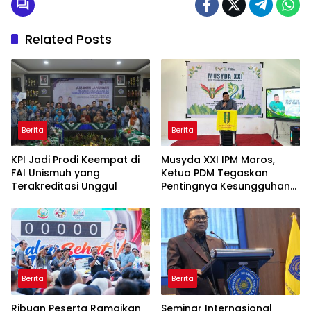
Related Posts
Berita
Berita
KPI Jadi Prodi Keempat di
Musyda XXI IPM Maros,
FAI Unismuh yang
Ketua PDM Tegaskan
Terakreditasi Unggul
Pentingnya Kesungguhan
dan Keikhlasan
Berita
Berita
Ribuan Peserta Ramaikan
Seminar Internasional