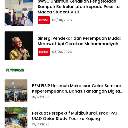
SWSC Unismuh Kenalkan Pengelolaan
Sampah Berkelanjutan kepada Peserta
Macca Student Visit
Berita
08/08/2026
Sinergi Pendekar dan Perempuan Muda:
Merawat Api Gerakan Muhammadiyah
Berita
08/08/2026
BEM FISIP Unismuh Makassar Gelar Seminar
Keperempuanan, Bahas Tantangan Digital
dan Budaya Lokal
19/12/2025
Perkuat Perspektif Multikultural, Prodi PAI
UIAD Gelar Study Tour ke Kajang
19/12/2025