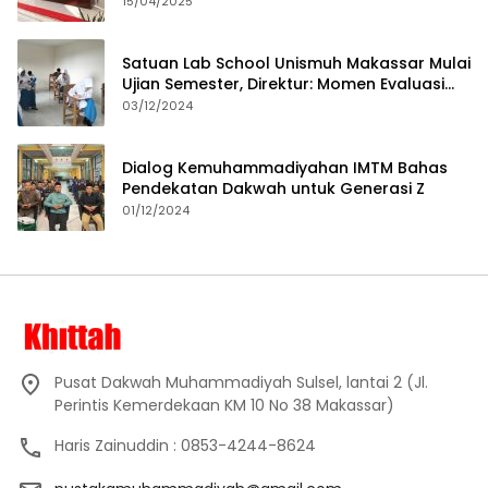
15/04/2025
Satuan Lab School Unismuh Makassar Mulai
Ujian Semester, Direktur: Momen Evaluasi
Proses Pembelajaran
03/12/2024
Dialog Kemuhammadiyahan IMTM Bahas
Pendekatan Dakwah untuk Generasi Z
01/12/2024
Pusat Dakwah Muhammadiyah Sulsel, lantai 2 (Jl.
Perintis Kemerdekaan KM 10 No 38 Makassar)
Haris Zainuddin : 0853-4244-8624