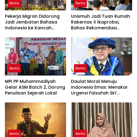
Berita
Berita
Pekerja Migran Didorong
Unismuh Jadi Tuan Rumah
Jadi Jembatan Bahasa
Rakernas X Ikaprobsi,
Indonesia ke Kancah
Bahas Rekomendasi
Global
Penguatan Bahasa
Indonesia di Tingkat
Global
Berita
Berita
MPI PP Muhammadiyah
Daulat Moral Menuju
Gelar ASM Batch 2, Dorong
Indonesia Emas: Menakar
Penulisan Sejarah Lokal
Urgensi Falsafah Siri’
naPacce di Tengah
Ancaman Kleptokrasi
Berita
Berita