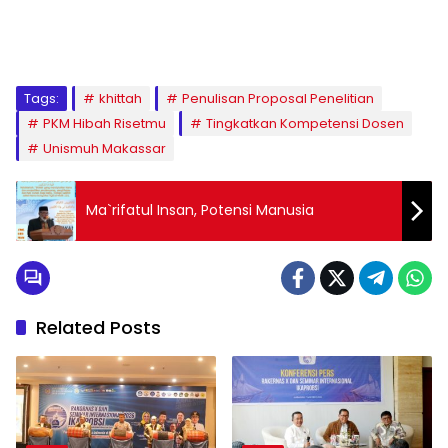
1
2
3
4
5
6
7
8
9
Tags:
khittah
Penulisan Proposal Penelitian
PKM Hibah Risetmu
Tingkatkan Kompetensi Dosen
Unismuh Makassar
Ma`rifatul Insan, Potensi Manusia
Related Posts