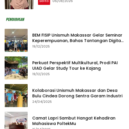
Berita
06/08/2026
BEM FISIP Unismuh Makassar Gelar Seminar
Keperempuanan, Bahas Tantangan Digital
dan Budaya Lokal
19/12/2025
Perkuat Perspektif Multikultural, Prodi PAI
UIAD Gelar Study Tour ke Kajang
19/12/2025
Kolaborasi Unismuh Makassar dan Desa
Bulu Cindea Dorong Sentra Garam Industri
24/04/2025
Camat Lapri Sambut Hangat Kehadiran
Mahasiswa PoltekMu