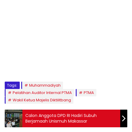
1
2
3
4
5
6
7
8
9
Tags:
Muhammadiyah
Pelatihan Auditor Internal PTMA
PTMA
Wakil Ketua Majelis Diktilitbang
Calon Anggota DPD RI Hadiri Subuh
Berjamaah Unismuh Makassar