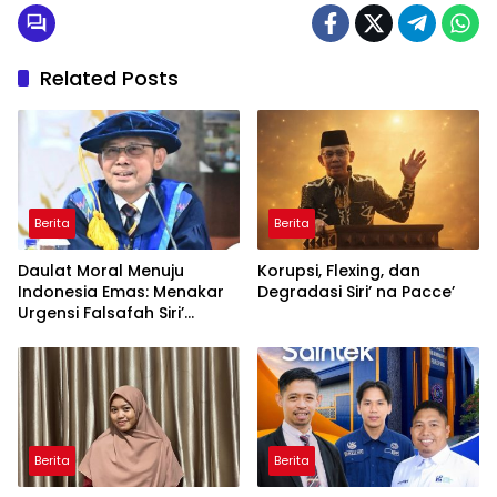
Related Posts
Berita
Berita
Daulat Moral Menuju
Korupsi, Flexing, dan
Indonesia Emas: Menakar
Degradasi Siri’ na Pacce’
Urgensi Falsafah Siri’
naPacce di Tengah
Ancaman Kleptokrasi
Berita
Berita