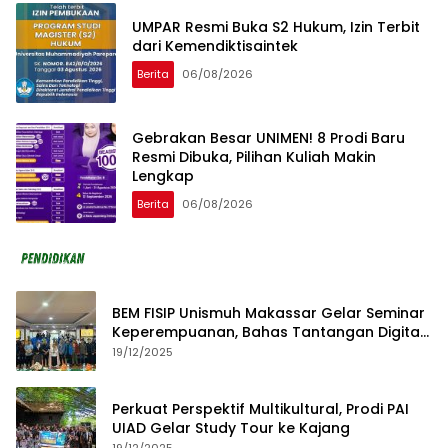
UMPAR Resmi Buka S2 Hukum, Izin Terbit
dari Kemendiktisaintek
Berita
06/08/2026
Gebrakan Besar UNIMEN! 8 Prodi Baru
Resmi Dibuka, Pilihan Kuliah Makin
Lengkap
Berita
06/08/2026
BEM FISIP Unismuh Makassar Gelar Seminar
Keperempuanan, Bahas Tantangan Digital
dan Budaya Lokal
19/12/2025
Perkuat Perspektif Multikultural, Prodi PAI
UIAD Gelar Study Tour ke Kajang