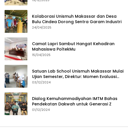
19/12/2025
Kolaborasi Unismuh Makassar dan Desa
Bulu Cindea Dorong Sentra Garam Industri
24/04/2025
Camat Lapri Sambut Hangat Kehadiran
Mahasiswa PoltekMu
15/04/2025
Satuan Lab School Unismuh Makassar Mulai
Ujian Semester, Direktur: Momen Evaluasi
Proses Pembelajaran
03/12/2024
Dialog Kemuhammadiyahan IMTM Bahas
Pendekatan Dakwah untuk Generasi Z
01/12/2024