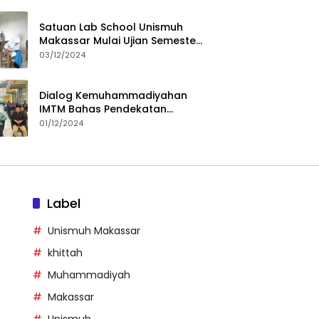
Satuan Lab School Unismuh
Makassar Mulai Ujian Semester,
Direktur: Momen Evaluasi
03/12/2024
Proses Pembelajaran
Dialog Kemuhammadiyahan
IMTM Bahas Pendekatan
Dakwah untuk Generasi Z
01/12/2024
Label
Unismuh Makassar
khittah
Muhammadiyah
Makassar