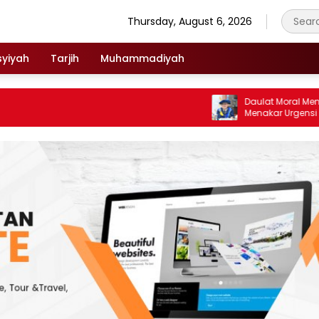
Thursday, August 6, 2026
syiyah
Tarjih
Muhammadiyah
Daulat Moral Menuju In
Menakar Urgensi Falsaf
di Tengah Ancaman Kle