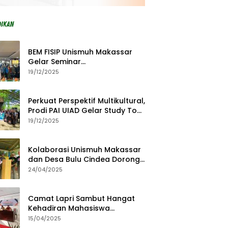
BEM FISIP Unismuh Makassar
Gelar Seminar
Keperempuanan, Bahas
19/12/2025
Tantangan Digital dan Budaya
Lokal
Perkuat Perspektif Multikultural,
Prodi PAI UIAD Gelar Study Tour
ke Kajang
19/12/2025
Kolaborasi Unismuh Makassar
dan Desa Bulu Cindea Dorong
Sentra Garam Industri
24/04/2025
Camat Lapri Sambut Hangat
Kehadiran Mahasiswa
PoltekMu
15/04/2025