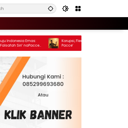
donesia Emas:
Korupsi, Flexing, dan Degradasi Siri’ na
ah Siri’ naPacce
Pacce’
ptokrasi