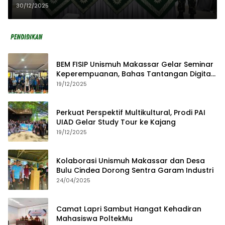
Gelar Pelatihan Manajemen
30/12/2025
Koperasi
BEM FISIP Unismuh Makassar Gelar Seminar
Keperempuanan, Bahas Tantangan Digital
dan Budaya Lokal
19/12/2025
Perkuat Perspektif Multikultural, Prodi PAI
UIAD Gelar Study Tour ke Kajang
19/12/2025
Kolaborasi Unismuh Makassar dan Desa
Bulu Cindea Dorong Sentra Garam Industri
24/04/2025
Camat Lapri Sambut Hangat Kehadiran
Mahasiswa PoltekMu