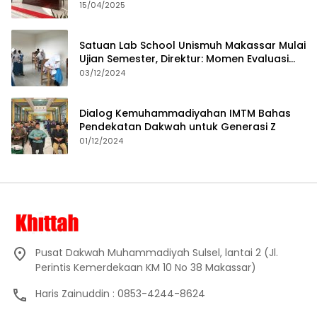
15/04/2025
Satuan Lab School Unismuh Makassar Mulai
Ujian Semester, Direktur: Momen Evaluasi
Proses Pembelajaran
03/12/2024
Dialog Kemuhammadiyahan IMTM Bahas
Pendekatan Dakwah untuk Generasi Z
01/12/2024
Pusat Dakwah Muhammadiyah Sulsel, lantai 2 (Jl.
Perintis Kemerdekaan KM 10 No 38 Makassar)
Haris Zainuddin : 0853-4244-8624