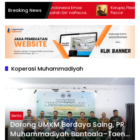
Daulat Moral Menuju Indonesia Emas:
Korupsi, Flexing, da
Breaking News
Menakar Urgensi Falsafah Siri’ naPacce
Pacce’
di Tengah Ancaman Kleptokrasi
Koperasi Muhammadiyah
Berita
Dorong UMKM Berdaya Saing, PR
Muhammadiyah Bontoala–Taeng