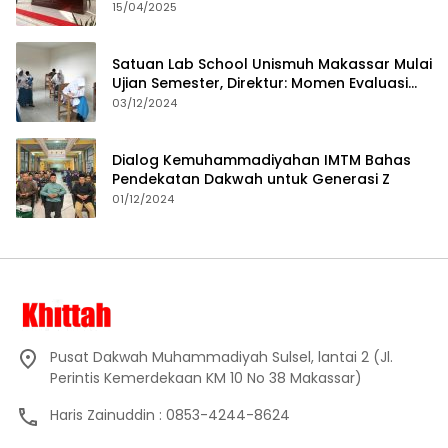
15/04/2025
Satuan Lab School Unismuh Makassar Mulai
Ujian Semester, Direktur: Momen Evaluasi
Proses Pembelajaran
03/12/2024
Dialog Kemuhammadiyahan IMTM Bahas
Pendekatan Dakwah untuk Generasi Z
01/12/2024
Pusat Dakwah Muhammadiyah Sulsel, lantai 2 (Jl.
Perintis Kemerdekaan KM 10 No 38 Makassar)
Haris Zainuddin : 0853-4244-8624