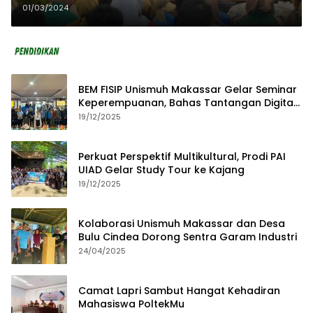
dari 31 Perguruan Tinggi se
01/03/2024
Indonesia
BEM FISIP Unismuh Makassar Gelar Seminar
Keperempuanan, Bahas Tantangan Digital
dan Budaya Lokal
19/12/2025
Perkuat Perspektif Multikultural, Prodi PAI
UIAD Gelar Study Tour ke Kajang
19/12/2025
Kolaborasi Unismuh Makassar dan Desa
Bulu Cindea Dorong Sentra Garam Industri
24/04/2025
Camat Lapri Sambut Hangat Kehadiran
Mahasiswa PoltekMu