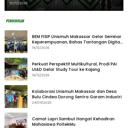
Gelar Pelatihan Manajemen
30/12/2025
Koperasi
BEM FISIP Unismuh Makassar Gelar Seminar
Keperempuanan, Bahas Tantangan Digital
dan Budaya Lokal
19/12/2025
Perkuat Perspektif Multikultural, Prodi PAI
UIAD Gelar Study Tour ke Kajang
19/12/2025
Kolaborasi Unismuh Makassar dan Desa
Bulu Cindea Dorong Sentra Garam Industri
24/04/2025
Camat Lapri Sambut Hangat Kehadiran
Mahasiswa PoltekMu