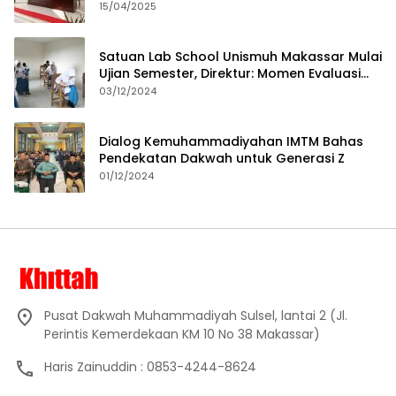
15/04/2025
Satuan Lab School Unismuh Makassar Mulai
Ujian Semester, Direktur: Momen Evaluasi
Proses Pembelajaran
03/12/2024
Dialog Kemuhammadiyahan IMTM Bahas
Pendekatan Dakwah untuk Generasi Z
01/12/2024
Pusat Dakwah Muhammadiyah Sulsel, lantai 2 (Jl.
Perintis Kemerdekaan KM 10 No 38 Makassar)
Haris Zainuddin : 0853-4244-8624