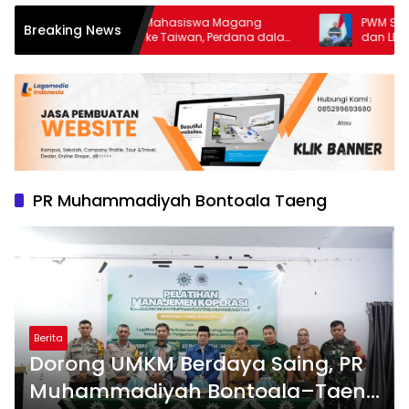
UMSi Lepas 11 Mahasiswa Magang
PWM Sulsel Tu
Breaking News
Internasional ke Taiwan, Perdana dalam
dan LBH PP M
Sejarah Kampus
Gerakan Hukum
PR Muhammadiyah Bontoala Taeng
Berita
Dorong UMKM Berdaya Saing, PR
Muhammadiyah Bontoala–Taeng