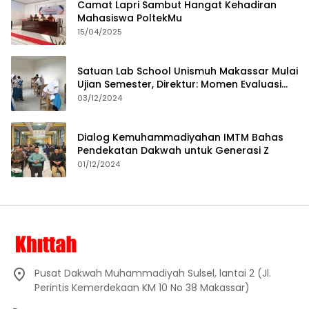
Camat Lapri Sambut Hangat Kehadiran
Mahasiswa PoltekMu
15/04/2025
Satuan Lab School Unismuh Makassar Mulai
Ujian Semester, Direktur: Momen Evaluasi
Proses Pembelajaran
03/12/2024
Dialog Kemuhammadiyahan IMTM Bahas
Pendekatan Dakwah untuk Generasi Z
01/12/2024
Pusat Dakwah Muhammadiyah Sulsel, lantai 2 (Jl.
Perintis Kemerdekaan KM 10 No 38 Makassar)