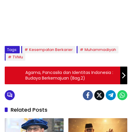
1
2
3
4
5
6
7
8
9
Tags:
Kesempatan Berkarier
Muhammadiyah
TVMu
Agama, Pancasila dan Identitas Indonesia :
Budaya Berkemajuan (Bag.2)
Related Posts