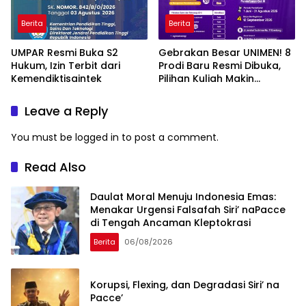
Berita
Berita
UMPAR Resmi Buka S2
Gebrakan Besar UNIMEN! 8
Hukum, Izin Terbit dari
Prodi Baru Resmi Dibuka,
Kemendiktisaintek
Pilihan Kuliah Makin
Lengkap
Leave a Reply
You must be
logged in
to post a comment.
Read Also
Daulat Moral Menuju Indonesia Emas:
Menakar Urgensi Falsafah Siri’ naPacce
di Tengah Ancaman Kleptokrasi
Berita
06/08/2026
Korupsi, Flexing, dan Degradasi Siri’ na
Pacce’