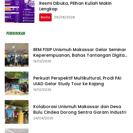
Resmi Dibuka, Pilihan Kuliah Makin
Lengkap
Berita
06/08/2026
BEM FISIP Unismuh Makassar Gelar Seminar
Keperempuanan, Bahas Tantangan Digital
dan Budaya Lokal
19/12/2025
Perkuat Perspektif Multikultural, Prodi PAI
UIAD Gelar Study Tour ke Kajang
19/12/2025
Kolaborasi Unismuh Makassar dan Desa
Bulu Cindea Dorong Sentra Garam Industri
24/04/2025