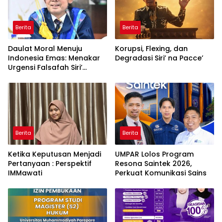
Berita
Berita
Daulat Moral Menuju
Korupsi, Flexing, dan
Indonesia Emas: Menakar
Degradasi Siri’ na Pacce’
Urgensi Falsafah Siri’
naPacce di Tengah
Ancaman Kleptokrasi
Berita
Berita
Ketika Keputusan Menjadi
UMPAR Lolos Program
Pertanyaan : Perspektif
Resona Saintek 2026,
IMMawati
Perkuat Komunikasi Sains