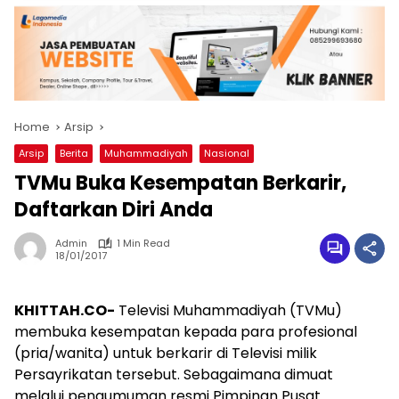
Home
Arsip
Arsip
Berita
Muhammadiyah
Nasional
TVMu Buka Kesempatan Berkarir,
Daftarkan Diri Anda
Admin
1 Min Read
18/01/2017
KHITTAH.CO-
Televisi Muhammadiyah (TVMu)
membuka kesempatan kepada para profesional
(pria/wanita) untuk berkarir di Televisi milik
Persayrikatan tersebut. Sebagaimana dimuat
melalui pengumuman resmi Pimpinan Pusat