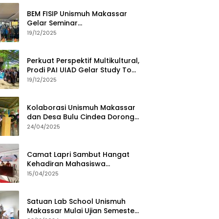
BEM FISIP Unismuh Makassar
Gelar Seminar
Keperempuanan, Bahas
19/12/2025
Tantangan Digital dan Budaya
Lokal
Perkuat Perspektif Multikultural,
Prodi PAI UIAD Gelar Study Tour
ke Kajang
19/12/2025
Kolaborasi Unismuh Makassar
dan Desa Bulu Cindea Dorong
Sentra Garam Industri
24/04/2025
Camat Lapri Sambut Hangat
Kehadiran Mahasiswa
PoltekMu
15/04/2025
Satuan Lab School Unismuh
Makassar Mulai Ujian Semester,