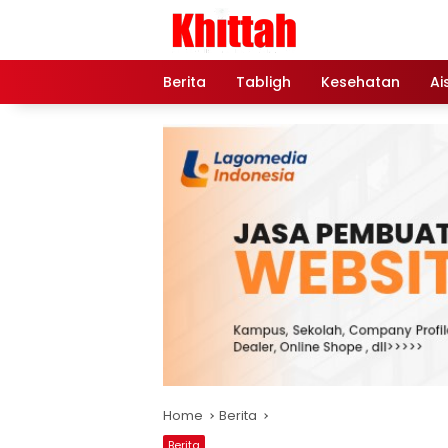
Skip
to
content
Berita
Tabligh
Kesehatan
Ai
Home
Berita
Berita