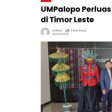
UMPalopo Perluas 
di Timor Leste
Khittah
3 Min Read
16/05/2025