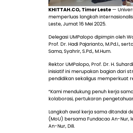
KHITTAH.CO, Timor Leste
— Univer
memperluas langkah internasionalisa
Leste, Jumat 16 Mei 2025.
Delegasi UMPalopo dipimpin oleh Waki
Prof. Dr. Hadi Pajarianto, M.Pd.I., s
Sama, Syahrir, S.Pd., M.Hum.
Rektor UMPalopo, Prof. Dr. H. Suha
inisiatif ini merupakan bagian dar
pendidikan sekaligus memperkuat rep
“Kami mendukung penuh kerja sama 
kolaborasi, pertukaran pengetahuan, 
Langkah awal kerja sama ditandai
(MoU) bersama Fundacao An-Nur, le
An-Nur, Dili.