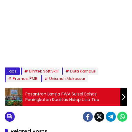
1
2
3
4
5
6
7
8
9
Tags:
Bimtek Soft Skill
Duta Kampus
Promosi PMB
Unismuh Makassar
Pesantren Lansia PWA Sulsel Bahas
Peningkatan Kualitas Hidup Usia Tua
Related Posts