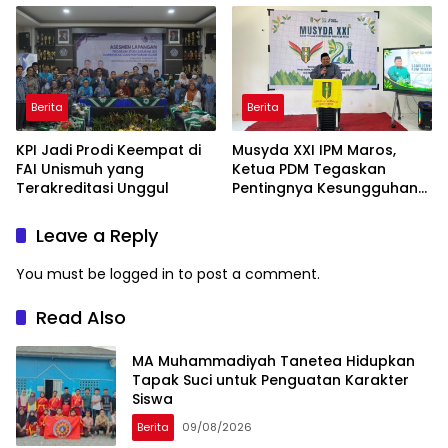
Taiwan
Berita
Berita
KPI Jadi Prodi Keempat di
Musyda XXI IPM Maros,
FAI Unismuh yang
Ketua PDM Tegaskan
Terakreditasi Unggul
Pentingnya Kesungguhan
dan Keikhlasan
Leave a Reply
You must be
logged in
to post a comment.
Read Also
MA Muhammadiyah Tanetea Hidupkan
Tapak Suci untuk Penguatan Karakter
Siswa
Berita
09/08/2026