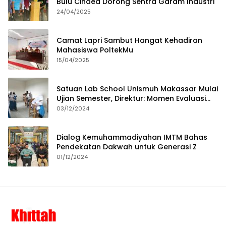
Bulu Cindea Dorong Sentra Garam Industri
24/04/2025
Camat Lapri Sambut Hangat Kehadiran
Mahasiswa PoltekMu
15/04/2025
Satuan Lab School Unismuh Makassar Mulai
Ujian Semester, Direktur: Momen Evaluasi
Proses Pembelajaran
03/12/2024
Dialog Kemuhammadiyahan IMTM Bahas
Pendekatan Dakwah untuk Generasi Z
01/12/2024