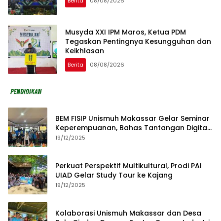
Berita
08/08/2026
Musyda XXI IPM Maros, Ketua PDM
Tegaskan Pentingnya Kesungguhan dan
Keikhlasan
Berita
08/08/2026
BEM FISIP Unismuh Makassar Gelar Seminar
Keperempuanan, Bahas Tantangan Digital
dan Budaya Lokal
19/12/2025
Perkuat Perspektif Multikultural, Prodi PAI
UIAD Gelar Study Tour ke Kajang
19/12/2025
Kolaborasi Unismuh Makassar dan Desa