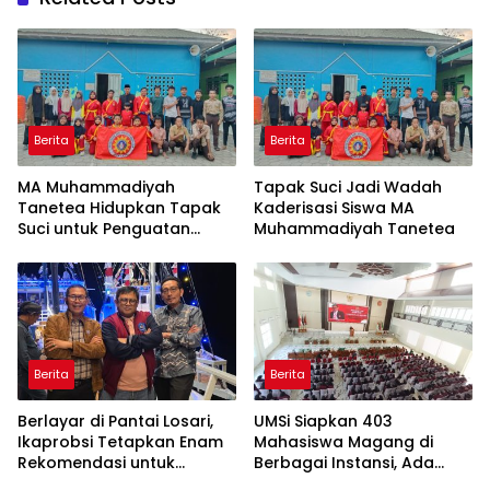
Berita
Berita
MA Muhammadiyah
Tapak Suci Jadi Wadah
Tanetea Hidupkan Tapak
Kaderisasi Siswa MA
Suci untuk Penguatan
Muhammadiyah Tanetea
Karakter Siswa
Berita
Berita
Berlayar di Pantai Losari,
UMSi Siapkan 403
Ikaprobsi Tetapkan Enam
Mahasiswa Magang di
Rekomendasi untuk
Berbagai Instansi, Ada
Bahasa Indonesia
Program Internasional ke