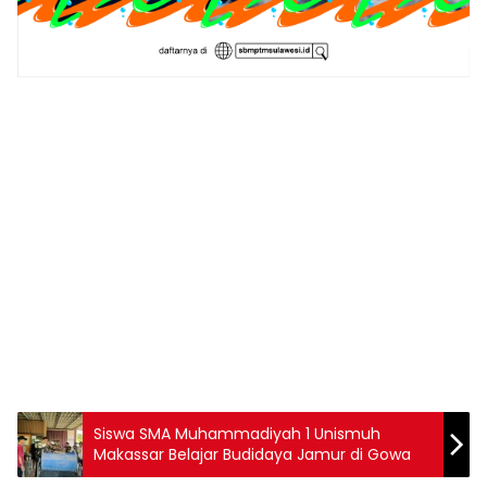
1
2
3
4
5
6
7
8
9
Siswa SMA Muhammadiyah 1 Unismuh
Makassar Belajar Budidaya Jamur di Gowa