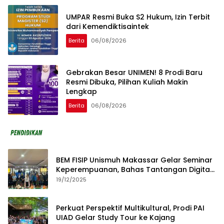
UMPAR Resmi Buka S2 Hukum, Izin Terbit
dari Kemendiktisaintek
Berita
06/08/2026
Gebrakan Besar UNIMEN! 8 Prodi Baru
Resmi Dibuka, Pilihan Kuliah Makin
Lengkap
Berita
06/08/2026
BEM FISIP Unismuh Makassar Gelar Seminar
Keperempuanan, Bahas Tantangan Digital
dan Budaya Lokal
19/12/2025
Perkuat Perspektif Multikultural, Prodi PAI
UIAD Gelar Study Tour ke Kajang