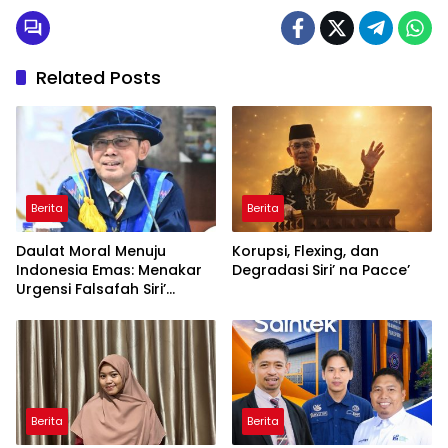
Related Posts
Berita
Berita
Daulat Moral Menuju
Korupsi, Flexing, dan
Indonesia Emas: Menakar
Degradasi Siri’ na Pacce’
Urgensi Falsafah Siri’
naPacce di Tengah
Ancaman Kleptokrasi
Berita
Berita