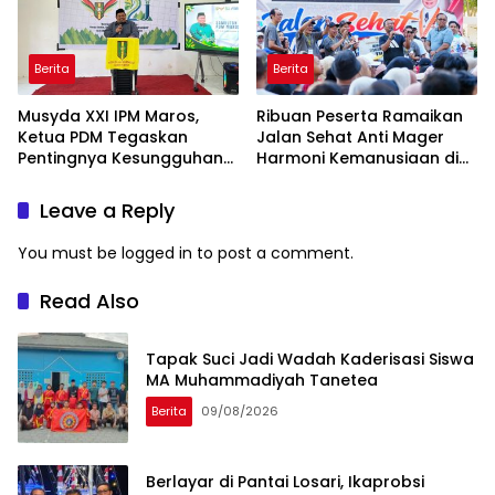
Berita
Berita
Musyda XXI IPM Maros,
Ribuan Peserta Ramaikan
Ketua PDM Tegaskan
Jalan Sehat Anti Mager
Pentingnya Kesungguhan
Harmoni Kemanusiaan di
dan Keikhlasan
Makassar
Leave a Reply
You must be
logged in
to post a comment.
Read Also
Tapak Suci Jadi Wadah Kaderisasi Siswa
MA Muhammadiyah Tanetea
Berita
09/08/2026
Berlayar di Pantai Losari, Ikaprobsi