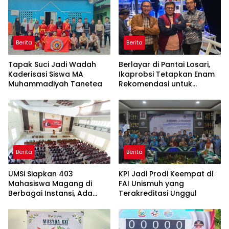
Berita
Berita
Tapak Suci Jadi Wadah
Berlayar di Pantai Losari,
Kaderisasi Siswa MA
Ikaprobsi Tetapkan Enam
Muhammadiyah Tanetea
Rekomendasi untuk
Bahasa Indonesia
Berita
Berita
UMSi Siapkan 403
KPI Jadi Prodi Keempat di
Mahasiswa Magang di
FAI Unismuh yang
Berbagai Instansi, Ada
Terakreditasi Unggul
Program Internasional ke
Taiwan