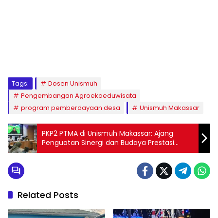
1
2
3
4
5
6
7
8
9
Tags:
Dosen Unismuh
Pengembangan Agroekoeduwisata
program pemberdayaan desa
Unismuh Makassar
PKP2 PTMA di Unismuh Makassar: Ajang
Penguatan Sinergi dan Budaya Prestasi
Mahasiswa Muhammadiyah
Related Posts