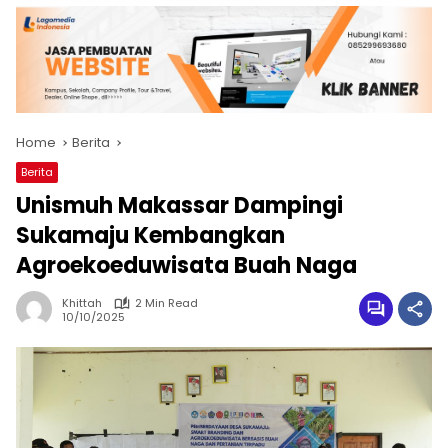
Home
Berita
Berita
Unismuh Makassar Dampingi
Sukamaju Kembangkan
Agroekoeduwisata Buah Naga
Khittah
2 Min Read
10/10/2025