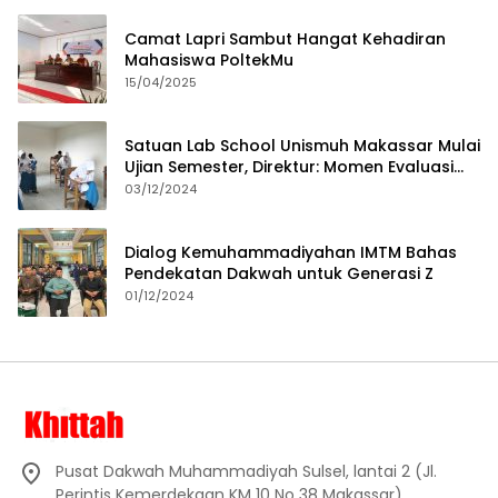
Camat Lapri Sambut Hangat Kehadiran
Mahasiswa PoltekMu
15/04/2025
Satuan Lab School Unismuh Makassar Mulai
Ujian Semester, Direktur: Momen Evaluasi
Proses Pembelajaran
03/12/2024
Dialog Kemuhammadiyahan IMTM Bahas
Pendekatan Dakwah untuk Generasi Z
01/12/2024
Pusat Dakwah Muhammadiyah Sulsel, lantai 2 (Jl.
Perintis Kemerdekaan KM 10 No 38 Makassar)