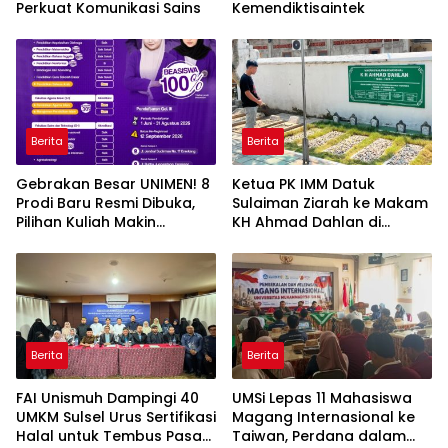
Perkuat Komunikasi Sains
Kemendiktisaintek
Berita
Berita
Gebrakan Besar UNIMEN! 8
Ketua PK IMM Datuk
Prodi Baru Resmi Dibuka,
Sulaiman Ziarah ke Makam
Pilihan Kuliah Makin
KH Ahmad Dahlan di
Lengkap
Yogyakarta
Berita
Berita
FAI Unismuh Dampingi 40
UMSi Lepas 11 Mahasiswa
UMKM Sulsel Urus Sertifikasi
Magang Internasional ke
Halal untuk Tembus Pasar
Taiwan, Perdana dalam