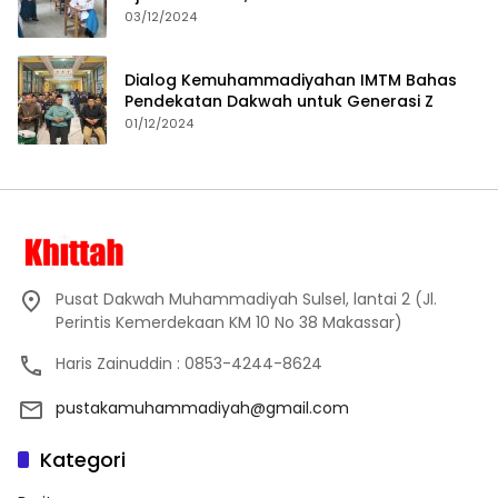
Proses Pembelajaran
03/12/2024
Dialog Kemuhammadiyahan IMTM Bahas
Pendekatan Dakwah untuk Generasi Z
01/12/2024
Pusat Dakwah Muhammadiyah Sulsel, lantai 2 (Jl.
Perintis Kemerdekaan KM 10 No 38 Makassar)
Haris Zainuddin : 0853-4244-8624
pustakamuhammadiyah@gmail.com
Kategori