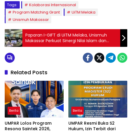
Tags:
Kolaborasi Internasional
Program Matching Grant
UiTM Melaka
Unismuh Makassar
Paparan I-GIFT di UiTM Melaka, Unismuh
Makassar Perkuat Sinergi Nilai Islam dan
Teknologi
Related Posts
Berita
Berita
UMPAR Lolos Program
UMPAR Resmi Buka S2
Resona Saintek 2026,
Hukum, Izin Terbit dari