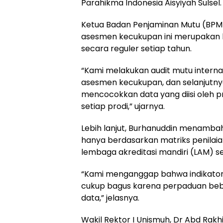
Parahikma Indonesia Aisyiyah Sulsel.
Ketua Badan Penjaminan Mutu (BPM
asesmen kecukupan ini merupakan ba
secara reguler setiap tahun.
“Kami melakukan audit mutu intern
asesmen kecukupan, dan selanjutnya
mencocokkan data yang diisi oleh pr
setiap prodi,” ujarnya.
Lebih lanjut, Burhanuddin menamba
hanya berdasarkan matriks penilai
lembaga akreditasi mandiri (LAM) se
“Kami menganggap bahwa indikator-i
cukup bagus karena perpaduan bebe
data,” jelasnya.
Wakil Rektor I Unismuh, Dr Abd Rak