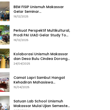
BEM FISIP Unismuh Makassar
Gelar Seminar
Keperempuanan, Bahas
19/12/2025
Tantangan Digital dan Budaya
Lokal
Perkuat Perspektif Multikultural,
Prodi PAI UIAD Gelar Study Tour
ke Kajang
19/12/2025
Kolaborasi Unismuh Makassar
dan Desa Bulu Cindea Dorong
Sentra Garam Industri
24/04/2025
Camat Lapri Sambut Hangat
Kehadiran Mahasiswa
PoltekMu
15/04/2025
Satuan Lab School Unismuh
Makassar Mulai Ujian Semester,