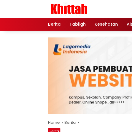
Skip
to
content
Berita
Tabligh
Kesehatan
Ai
Home
Berita
Berita