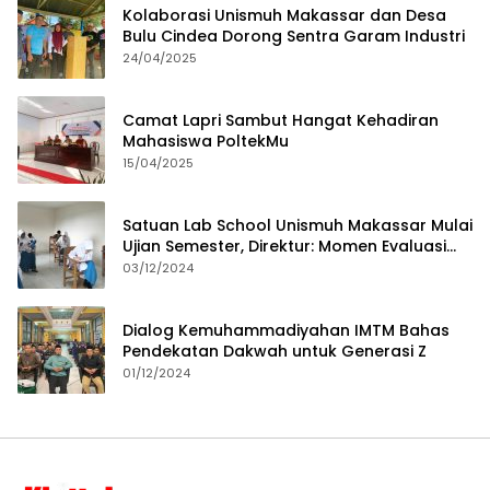
Kolaborasi Unismuh Makassar dan Desa
Bulu Cindea Dorong Sentra Garam Industri
24/04/2025
Camat Lapri Sambut Hangat Kehadiran
Mahasiswa PoltekMu
15/04/2025
Satuan Lab School Unismuh Makassar Mulai
Ujian Semester, Direktur: Momen Evaluasi
Proses Pembelajaran
03/12/2024
Dialog Kemuhammadiyahan IMTM Bahas
Pendekatan Dakwah untuk Generasi Z
01/12/2024