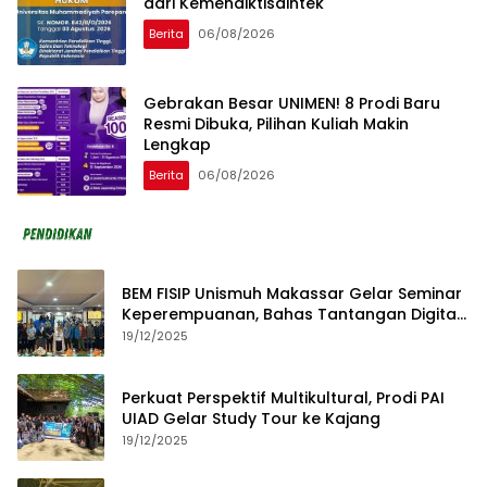
dari Kemendiktisaintek
Berita
06/08/2026
Gebrakan Besar UNIMEN! 8 Prodi Baru
Resmi Dibuka, Pilihan Kuliah Makin
Lengkap
Berita
06/08/2026
BEM FISIP Unismuh Makassar Gelar Seminar
Keperempuanan, Bahas Tantangan Digital
dan Budaya Lokal
19/12/2025
Perkuat Perspektif Multikultural, Prodi PAI
UIAD Gelar Study Tour ke Kajang
19/12/2025