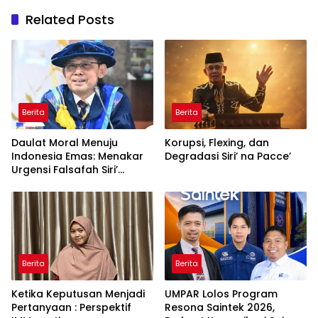
Related Posts
Berita
Berita
Daulat Moral Menuju
Korupsi, Flexing, dan
Indonesia Emas: Menakar
Degradasi Siri’ na Pacce’
Urgensi Falsafah Siri’
naPacce di Tengah
Ancaman Kleptokrasi
Berita
Berita
Ketika Keputusan Menjadi
UMPAR Lolos Program
Pertanyaan : Perspektif
Resona Saintek 2026,