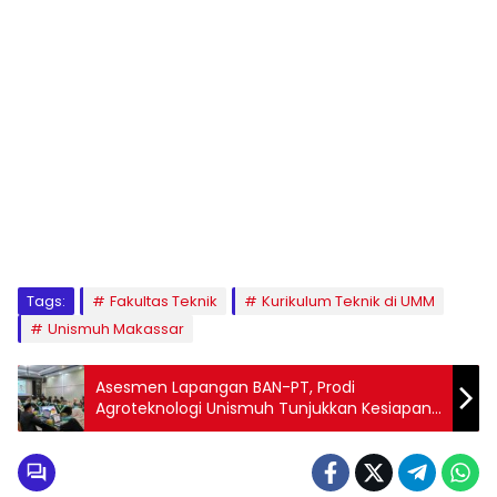
1
2
3
4
5
6
7
8
9
Tags:
Fakultas Teknik
Kurikulum Teknik di UMM
Unismuh Makassar
Asesmen Lapangan BAN-PT, Prodi
Agroteknologi Unismuh Tunjukkan Kesiapan
Menuju Akreditasi Unggul