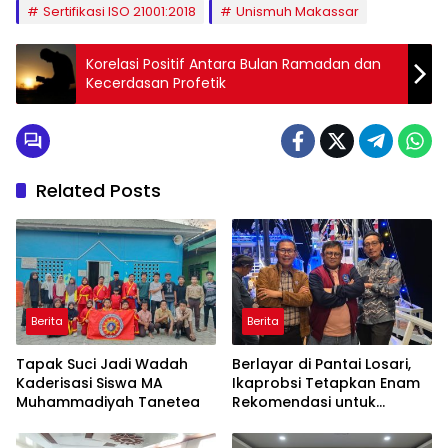
Sertifikasi ISO 21001:2018
Unismuh Makassar
Korelasi Positif Antara Bulan Ramadan dan
Kecerdasan Profetik
Related Posts
Berita
Berita
Tapak Suci Jadi Wadah
Berlayar di Pantai Losari,
Kaderisasi Siswa MA
Ikaprobsi Tetapkan Enam
Muhammadiyah Tanetea
Rekomendasi untuk
Bahasa Indonesia