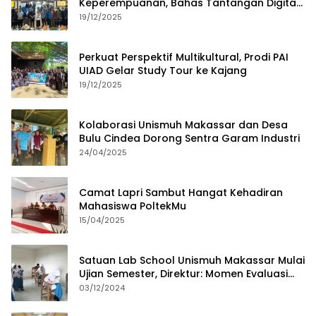
Keperempuanan, Bahas Tantangan Digital
dan Budaya Lokal
19/12/2025
Perkuat Perspektif Multikultural, Prodi PAI
UIAD Gelar Study Tour ke Kajang
19/12/2025
Kolaborasi Unismuh Makassar dan Desa
Bulu Cindea Dorong Sentra Garam Industri
24/04/2025
Camat Lapri Sambut Hangat Kehadiran
Mahasiswa PoltekMu
15/04/2025
Satuan Lab School Unismuh Makassar Mulai
Ujian Semester, Direktur: Momen Evaluasi
Proses Pembelajaran
03/12/2024