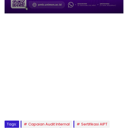
1
2
3
4
5
6
7
8
9
Tags:
Capaian Audit Internal
Sertifikasi AIPT