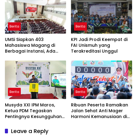
Berita
Berita
UMSi Siapkan 403
KPI Jadi Prodi Keempat di
Mahasiswa Magang di
FAI Unismuh yang
Berbagai Instansi, Ada
Terakreditasi Unggul
Program Internasional ke
Taiwan
Berita
Berita
Musyda XXI IPM Maros,
Ribuan Peserta Ramaikan
Ketua PDM Tegaskan
Jalan Sehat Anti Mager
Pentingnya Kesungguhan
Harmoni Kemanusiaan di
dan Keikhlasan
Makassar
Leave a Reply