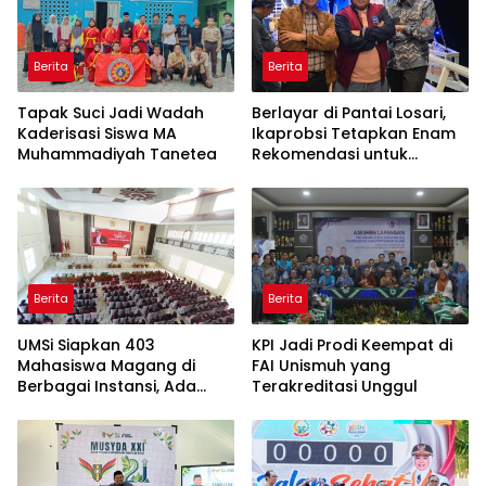
Berita
Berita
Tapak Suci Jadi Wadah
Berlayar di Pantai Losari,
Kaderisasi Siswa MA
Ikaprobsi Tetapkan Enam
Muhammadiyah Tanetea
Rekomendasi untuk
Bahasa Indonesia
Berita
Berita
UMSi Siapkan 403
KPI Jadi Prodi Keempat di
Mahasiswa Magang di
FAI Unismuh yang
Berbagai Instansi, Ada
Terakreditasi Unggul
Program Internasional ke
Taiwan