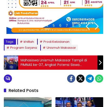
1
2
3
4
5
6
7
8
9
Tags:
khittah
Prodi Kebidanan
Program Sarjana
Unismuh Makassar
Mahasiswa Unismuh Makassar Tampil di
PIMNAS ke-37, Angkat Potensi Siswa
Tunarungu
Related Posts