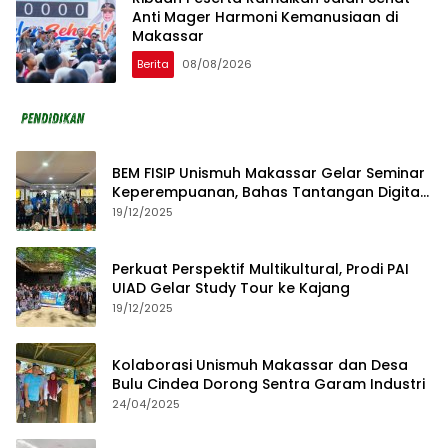
Anti Mager Harmoni Kemanusiaan di
Makassar
Berita
08/08/2026
BEM FISIP Unismuh Makassar Gelar Seminar
Keperempuanan, Bahas Tantangan Digital
dan Budaya Lokal
19/12/2025
Perkuat Perspektif Multikultural, Prodi PAI
UIAD Gelar Study Tour ke Kajang
19/12/2025
Kolaborasi Unismuh Makassar dan Desa
Bulu Cindea Dorong Sentra Garam Industri
24/04/2025