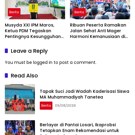
Berita
Berita
Musyda XXI IPM Maros,
Ribuan Peserta Ramaikan
Ketua PDM Tegaskan
Jalan Sehat Anti Mager
Pentingnya Kesungguhan
Harmoni Kemanusiaan di
dan Keikhlasan
Makassar
Leave a Reply
You must be
logged in
to post a comment.
Read Also
Tapak Suci Jadi Wadah Kaderisasi Siswa
MA Muhammadiyah Tanetea
Berita
09/08/2026
Berlayar di Pantai Losari, Ikaprobsi
Tetapkan Enam Rekomendasi untuk