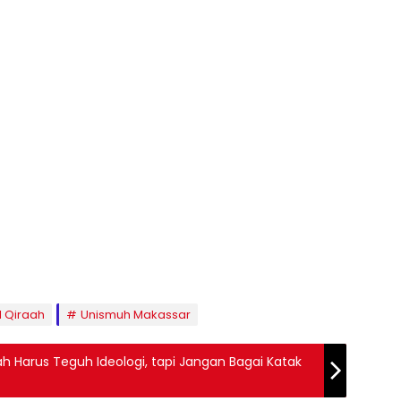
l Qiraah
Unismuh Makassar
 Harus Teguh Ideologi, tapi Jangan Bagai Katak