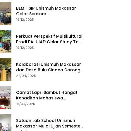
BEM FISIP Unismuh Makassar
Gelar Seminar
Keperempuanan, Bahas
19/12/2025
Tantangan Digital dan Budaya
Lokal
Perkuat Perspektif Multikultural,
Prodi PAI UIAD Gelar Study Tour
ke Kajang
19/12/2025
Kolaborasi Unismuh Makassar
dan Desa Bulu Cindea Dorong
Sentra Garam Industri
24/04/2025
Camat Lapri Sambut Hangat
Kehadiran Mahasiswa
PoltekMu
15/04/2025
Satuan Lab School Unismuh
Makassar Mulai Ujian Semester,