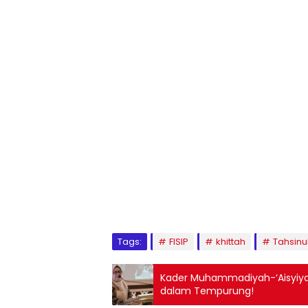
1
2
3
4
5
6
7
8
9
Tags:
FISIP
khittah
Tahsinu
Kader Muhammadiyah-‘Aisyiyah
dalam Tempurung!