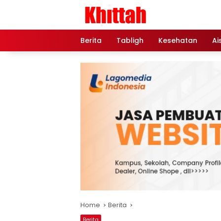
Skip
to
content
Berita
Tabligh
Kesehatan
Ai
Home
Berita
Berita