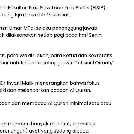
 Fakultas Ilmu Sosial dan Ilmu Politik (FISIP),
edung Iqra Unismuh Makassar.
 Amin Umar MPdI selaku penanggung jawab
ah dilaksanakan setiap pagi pada hari Senin,
, para Wakil Dekan, para Ketua dan Sekretaris
sar untuk hadir di setiap jadwal Tahsinul Qiraah,”
 Dr Ihyani Malik menerangkan bahwa fokus
aiki dan melancarkan bacaan Al Quran.
bacaan dan membaca Al Quran minimal satu atau
iraah memberi banyak manfaat, termasuk
erenungan) ayat yang sedang dibaca.