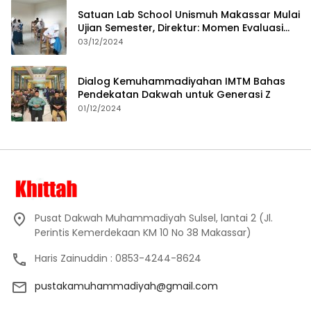
Satuan Lab School Unismuh Makassar Mulai
Ujian Semester, Direktur: Momen Evaluasi
Proses Pembelajaran
03/12/2024
Dialog Kemuhammadiyahan IMTM Bahas
Pendekatan Dakwah untuk Generasi Z
01/12/2024
Pusat Dakwah Muhammadiyah Sulsel, lantai 2 (Jl.
Perintis Kemerdekaan KM 10 No 38 Makassar)
Haris Zainuddin : 0853-4244-8624
pustakamuhammadiyah@gmail.com