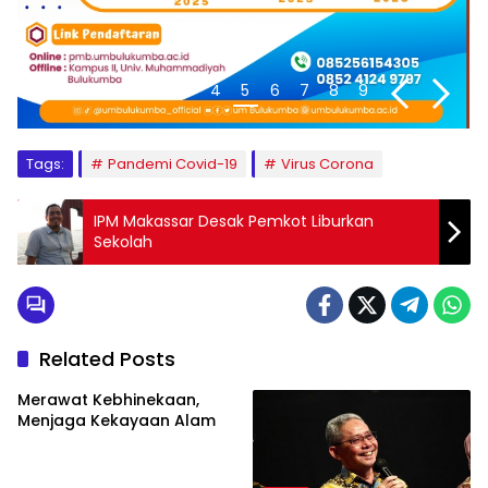
1
2
3
4
5
6
7
8
9
Tags:
Pandemi Covid-19
Virus Corona
IPM Makassar Desak Pemkot Liburkan
Sekolah
Related Posts
Merawat Kebhinekaan,
Menjaga Kekayaan Alam