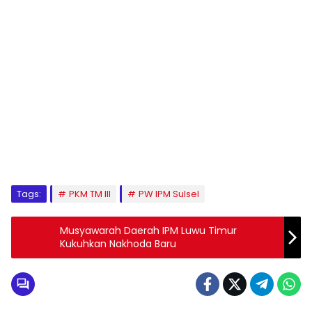
1
2
3
4
5
6
7
8
9
Tags:
PKM TM III
PW IPM Sulsel
Musyawarah Daerah IPM Luwu Timur
Kukuhkan Nakhoda Baru