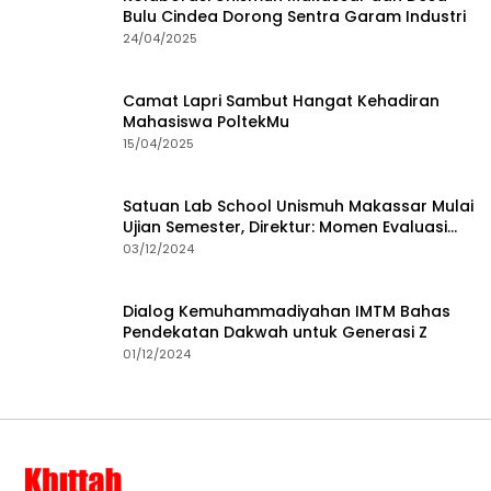
Bulu Cindea Dorong Sentra Garam Industri
24/04/2025
Camat Lapri Sambut Hangat Kehadiran
Mahasiswa PoltekMu
15/04/2025
Satuan Lab School Unismuh Makassar Mulai
Ujian Semester, Direktur: Momen Evaluasi
Proses Pembelajaran
03/12/2024
Dialog Kemuhammadiyahan IMTM Bahas
Pendekatan Dakwah untuk Generasi Z
01/12/2024