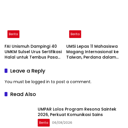
Lengkap
Yogyakarta
Berita
Berita
FAI Unismuh Dampingi 40
UMSi Lepas 11 Mahasiswa
UMKM Sulsel Urus Sertifikasi
Magang Internasional ke
Halal untuk Tembus Pasar
Taiwan, Perdana dalam
ASEAN
Sejarah Kampus
Leave a Reply
You must be
logged in
to post a comment.
Read Also
UMPAR Lolos Program Resona Saintek
2026, Perkuat Komunikasi Sains
Berita
06/08/2026