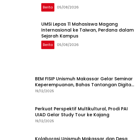
Berita
05/08/2026
UMSi Lepas 11 Mahasiswa Magang
Internasional ke Taiwan, Perdana dalam
Sejarah Kampus
Berita
05/08/2026
BEM FISIP Unismuh Makassar Gelar Seminar
Keperempuanan, Bahas Tantangan Digital
dan Budaya Lokal
19/12/2025
Perkuat Perspektif Multikultural, Prodi PAI
UIAD Gelar Study Tour ke Kajang
19/12/2025
Kolaborasi Unismuh Makassar dan Desa