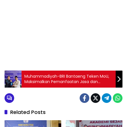
1
2
3
4
5
6
7
8
9
Muhammadiyah-BRI Bantaeng Teken MoU,
Maksimalkan Pemanfaatan Jasa dan
Layanan Perbankan
Related Posts