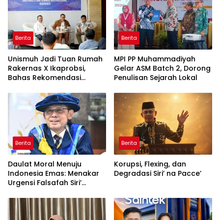
Berita
Berita
Unismuh Jadi Tuan Rumah
MPI PP Muhammadiyah
Rakernas X Ikaprobsi,
Gelar ASM Batch 2, Dorong
Bahas Rekomendasi
Penulisan Sejarah Lokal
Penguatan Bahasa
Indonesia di Tingkat
Global
Berita
Berita
Daulat Moral Menuju
Korupsi, Flexing, dan
Indonesia Emas: Menakar
Degradasi Siri’ na Pacce’
Urgensi Falsafah Siri’
naPacce di Tengah
Ancaman Kleptokrasi