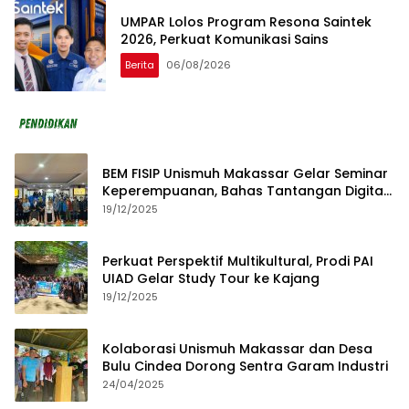
UMPAR Lolos Program Resona Saintek
2026, Perkuat Komunikasi Sains
Berita
06/08/2026
BEM FISIP Unismuh Makassar Gelar Seminar
Keperempuanan, Bahas Tantangan Digital
dan Budaya Lokal
19/12/2025
Perkuat Perspektif Multikultural, Prodi PAI
UIAD Gelar Study Tour ke Kajang
19/12/2025
Kolaborasi Unismuh Makassar dan Desa
Bulu Cindea Dorong Sentra Garam Industri
24/04/2025