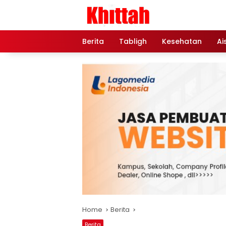
Skip
to
content
Berita
Tabligh
Kesehatan
Ai
Home
Berita
Berita