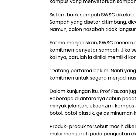
kampus yang menyetorkan sampah 
Sistem bank sampah SWSC dikelola
Sampah yang disetor ditimbang, dica
Namun, calon nasabah tidak langsun
Fatma menjelaskan, SWSC menerapk
komitmen penyetor sampah. Jika s
kalinya, barulah ia dinilai memilik
“Datang pertama belum. Nanti yang 
komitmen untuk segera menjadi na
Dalam kunjungan itu, Prof Fauzan j
Beberapa di antaranya sabun padat da
minyak jelantah, ekoenzim, kompos d
botol, botol plastik, gelas minuman
Produk-produk tersebut masih dik
mulai mengarah pada penguatan eko