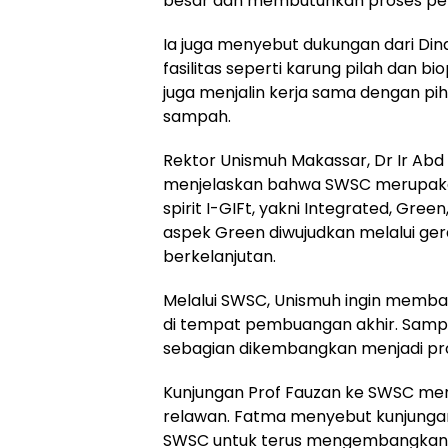
besar dan membutuhkan proses penc
Ia juga menyebut dukungan dari Din
fasilitas seperti karung pilah dan bi
juga menjalin kerja sama dengan p
sampah.
Rektor Unismuh Makassar, Dr Ir Ab
menjelaskan bahwa SWSC merupakan
spirit I-GIFt, yakni Integrated, Green
aspek Green diwujudkan melalui ge
berkelanjutan.
Melalui SWSC, Unismuh ingin memba
di tempat pembuangan akhir. Sampah 
sebagian dikembangkan menjadi prod
Kunjungan Prof Fauzan ke SWSC men
relawan. Fatma menyebut kunjungan
SWSC untuk terus mengembangkan