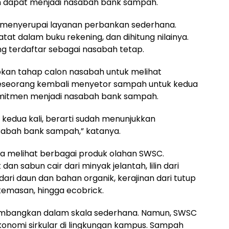
dapat menjadi nasabah bank sampah.
 menyerupai layanan perbankan sederhana.
tat dalam buku rekening, dan dihitung nilainya.
g terdaftar sebagai nasabah tetap.
an tahap calon nasabah untuk melihat
eseorang kembali menyetor sampah untuk kedua
i komitmen menjadi nasabah bank sampah.
kedua kali, berarti sudah menunjukkan
sabah bank sampah,” katanya.
uga melihat berbagai produk olahan SWSC.
n sabun cair dari minyak jelantah, lilin dari
ari daun dan bahan organik, kerajinan dari tutup
 kemasan, hingga ecobrick.
embangkan dalam skala sederhana. Namun, SWSC
nomi sirkular di lingkungan kampus. Sampah