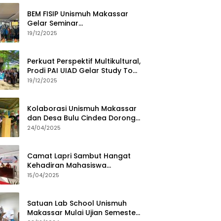
BEM FISIP Unismuh Makassar
Gelar Seminar
Keperempuanan, Bahas
19/12/2025
Tantangan Digital dan Budaya
Lokal
Perkuat Perspektif Multikultural,
Prodi PAI UIAD Gelar Study Tour
ke Kajang
19/12/2025
Kolaborasi Unismuh Makassar
dan Desa Bulu Cindea Dorong
Sentra Garam Industri
24/04/2025
Camat Lapri Sambut Hangat
Kehadiran Mahasiswa
PoltekMu
15/04/2025
Satuan Lab School Unismuh
Makassar Mulai Ujian Semester,