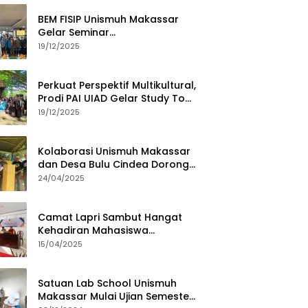
BEM FISIP Unismuh Makassar
Gelar Seminar
Keperempuanan, Bahas
19/12/2025
Tantangan Digital dan Budaya
Lokal
Perkuat Perspektif Multikultural,
Prodi PAI UIAD Gelar Study Tour
ke Kajang
19/12/2025
Kolaborasi Unismuh Makassar
dan Desa Bulu Cindea Dorong
Sentra Garam Industri
24/04/2025
Camat Lapri Sambut Hangat
Kehadiran Mahasiswa
PoltekMu
15/04/2025
Satuan Lab School Unismuh
Makassar Mulai Ujian Semester,