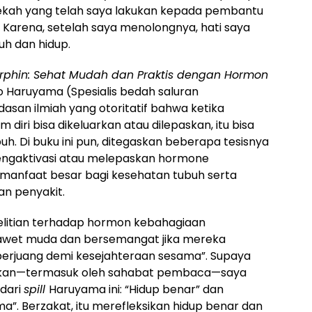
ekah yang telah saya lakukan kepada pembantu
arena, setelah saya menolongnya, hati saya
uh dan hidup.
orphin: Sehat Mudah dan Praktis dengan Hormon
eo Haruyama (Spesialis bedah saluran
san ilmiah yang otoritatif bahwa ketika
iri bisa dikeluarkan atau dilepaskan, itu bisa
h. Di buku ini pun, ditegaskan beberapa tesisnya
engaktivasi atau melepaskan hormone
manfaat besar bagi kesehatan tubuh serta
n penyakit.
elitian terhadap hormon kebahagiaan
awet muda dan bersemangat jika mereka
berjuang demi kesejahteraan sesama”. Supaya
watkan—termasuk oleh sahabat pembaca—saya
 dari
spill
Haruyama ini: “Hidup benar” dan
a”. Berzakat, itu merefleksikan hidup benar dan