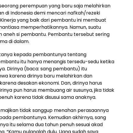
h seorang perempuan yang baru saja melahirkan
an di Indonesia demi mencari nafkah/rezeki
 Kinerja yang baik dari pembantu ini membuat
senantiasa memperhatikannya. Namun, suatu
 aneh si pembantu. Pembantu tersebut sering
ma di dalam.
ertanya kepada pembantunya tentang
embantu itu hanya menangis tersedu-sedu ketika
a. Dirinya (baca: sang pembantu) itu
wa karena dirinya baru melahirkan dan
karena desakan ekonomi. Dan, dirinya harus
rinya pun harus membuang air susunya, jika tidak
enuh karena tidak disusui sama anaknya.
, majikan tidak sanggup menahan perasaannya
epada pembantunya. Kemudian akhirnya, sang
ya itu selama dua tahun penuh sesuai akad
g. “Kamu pulanglah dulu. Uang sudah saya