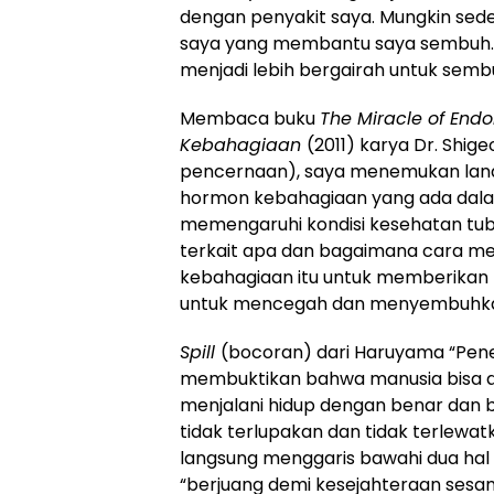
dengan penyakit saya. Mungkin sed
saya yang membantu saya sembuh. K
menjadi lebih bergairah untuk semb
Membaca buku
The Miracle of End
Kebahagiaan
(2011) karya Dr. Shig
pencernaan), saya menemukan landa
hormon kebahagiaan yang ada dalam d
memengaruhi kondisi kesehatan tubu
terkait apa dan bagaimana cara m
kebahagiaan itu untuk memberikan 
untuk mencegah dan menyembuhka
Spill
(bocoran) dari Haruyama “Pen
membuktikan bahwa manusia bisa 
menjalani hidup dengan benar dan 
tidak terlupakan dan tidak terle
langsung menggaris bawahi dua hal
“berjuang demi kesejahteraan sesam