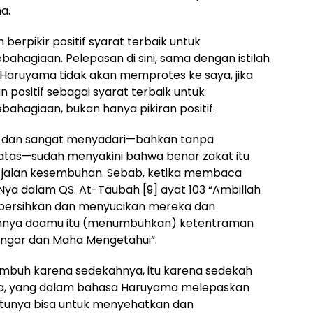
a.
berpikir positif syarat terbaik untuk
hagiaan. Pelepasan di sini, sama dengan istilah
 Haruyama tidak akan memprotes ke saya, jika
ositif sebagai syarat terbaik untuk
hagiaan, bukan hanya pikiran positif.
 dan sangat menyadari—bahkan tanpa
tas—sudah menyakini bahwa benar zakat itu
i jalan kesembuhan. Sebab, ketika membaca
Nya dalam QS. At-Taubah [9] ayat 103 “Ambillah
bersihkan dan menyucikan mereka dan
uhnya doamu itu (menumbuhkan) ketentraman
engar dan Maha Mengetahui”.
embuh karena sedekahnya, itu karena sedekah
, yang dalam bahasa Haruyama melepaskan
atunya bisa untuk menyehatkan dan