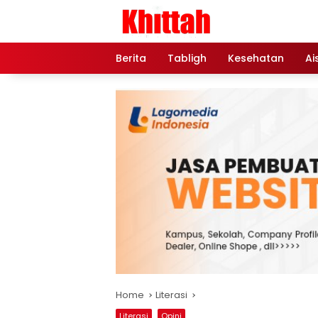
Skip
to
content
Berita
Tabligh
Kesehatan
Ai
Home
Literasi
Literasi
Opini