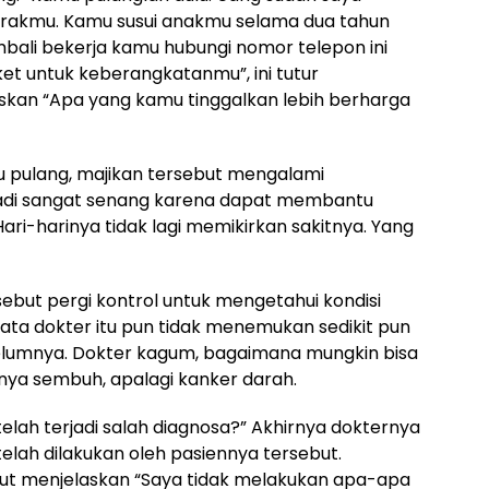
trakmu. Kamu susui anakmu selama dua tahun
mbali bekerja kamu hubungi nomor telepon ini
et untuk keberangkatanmu”, ini tutur
skan “Apa yang kamu tinggalkan lebih berharga
tu pulang, majikan tersebut mengalami
jadi sangat senang karena dapat membantu
ari-harinya tidak lagi memikirkan sakitnya. Yang
ebut pergi kontrol untuk mengetahui kondisi
nyata dokter itu pun tidak menemukan sedikit pun
belumnya. Dokter kagum, bagaimana mungkin bisa
nya sembuh, apalagi kanker darah.
ah terjadi salah diagnosa?” Akhirnya dokternya
lah dilakukan oleh pasiennya tersebut.
but menjelaskan “Saya tidak melakukan apa-apa