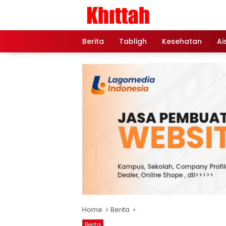
Skip
to
content
Berita
Tabligh
Kesehatan
Ai
Home
Berita
Berita