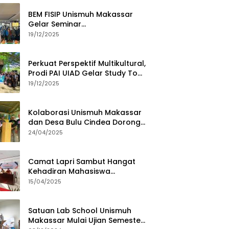
BEM FISIP Unismuh Makassar
Gelar Seminar
Keperempuanan, Bahas
19/12/2025
Tantangan Digital dan Budaya
Lokal
Perkuat Perspektif Multikultural,
Prodi PAI UIAD Gelar Study Tour
ke Kajang
19/12/2025
Kolaborasi Unismuh Makassar
dan Desa Bulu Cindea Dorong
Sentra Garam Industri
24/04/2025
Camat Lapri Sambut Hangat
Kehadiran Mahasiswa
PoltekMu
15/04/2025
Satuan Lab School Unismuh
Makassar Mulai Ujian Semester,