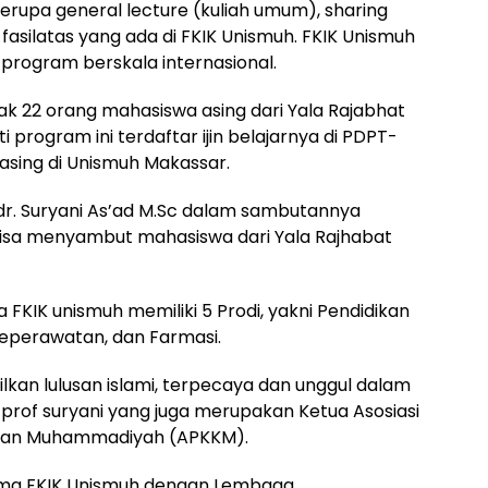
erupa general lecture (kuliah umum), sharing
 fasilatas yang ada di FKIK Unismuh. FKIK Unismuh
r program berskala internasional.
k 22 orang mahasiswa asing dari Yala Rajabhat
 program ini terdaftar ijin belajarnya di PDPT-
asing di Unismuh Makassar.
dr. Suryani As’ad M.Sc dalam sambutannya
sa menyambut mahasiswa dari Yala Rajhabat
 FKIK unismuh memiliki 5 Prodi, yakni Pendidikan
Keperawatan, dan Farmasi.
ilkan lulusan islami, terpecaya dan unggul dalam
rof suryani yang juga merupakan Ketua Asosiasi
atan Muhammadiyah (APKKM).
asama FKIK Unismuh dengan Lembaga