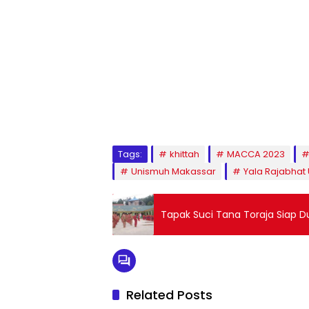
1
2
3
4
5
6
7
8
9
Tags:
khittah
MACCA 2023
Unismuh Makassar
Yala Rajabhat 
Tapak Suci Tana Toraja Siap 
Related Posts